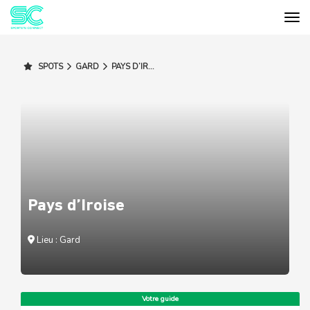
Tog
Cookies management panel
SPOTS
GARD
PAYS D’IR...
Pays d’Iroise
Lieu : Gard
Votre guide