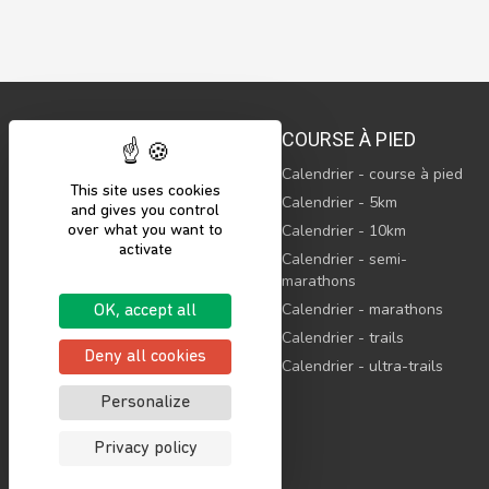
COURSE À PIED
Calendrier - course à pied
This site uses cookies
© 2023 Sports’N Connect, SAS
Calendrier - 5km
and gives you control
Tous droits réservés
Calendrier - 10km
over what you want to
activate
Sports’N Connect, c’est le
Calendrier - semi-
maillon indispensable pour
marathons
rassembler l’ensemble de
l’écosystème sportif.
Calendrier - marathons
OK, accept all
Calendrier - trails
Deny all cookies
Calendrier - ultra-trails
Personalize
Privacy policy