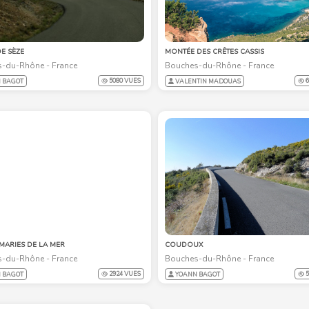
DE SÈZE
MONTÉE DES CRÊTES CASSIS
-du-Rhône - France
Bouches-du-Rhône - France
5080 VUES
6
 BAGOT
VALENTIN MADOUAS
 MARIES DE LA MER
COUDOUX
-du-Rhône - France
Bouches-du-Rhône - France
2924 VUES
5
 BAGOT
YOANN BAGOT