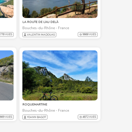
LA ROUTE DE L’AU DELÀ
Bouches-du-Rhône - France
778 VUES
9668 VUES
VALENTIN MADOUAS
ROQUEMARTINE
Bouches-du-Rhône - France
669 VUES
4872 VUES
YOANN BAGOT