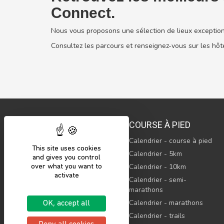
Connect.
Nous vous proposons une sélection de lieux exception
Consultez les parcours et renseignez-vous sur les hôt
COURSE À PIED
Calendrier - course à pied
This site uses cookies
© 2023 Sports’N Connect, SAS
Calendrier - 5km
and gives you control
Tous droits réservés
Calendrier - 10km
over what you want to
activate
Sports’N Connect, c’est le
Calendrier - semi-
maillon indispensable pour
marathons
rassembler l’ensemble de
l’écosystème sportif.
Calendrier - marathons
OK, accept all
Calendrier - trails