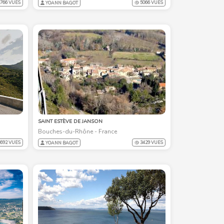
766 VUES
5066 VUES
YOANN BAGOT
SAINT ESTÈVE DE JANSON
Bouches-du-Rhône - France
692 VUES
3429 VUES
YOANN BAGOT