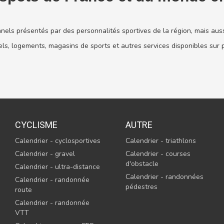
nels présentés par des personnalités sportives de la région, mais aus
els, logements, magasins de sports et autres services disponibles sur 
CYCLISME
AUTRE
Calendrier - cyclosportives
Calendrier - triathlons
Calendrier - gravel
Calendrier - courses
d'obstacle
Calendrier - ultra-distance
Calendrier - randonnées
Calendrier - randonnée
pédestres
route
Calendrier - randonnée
VTT