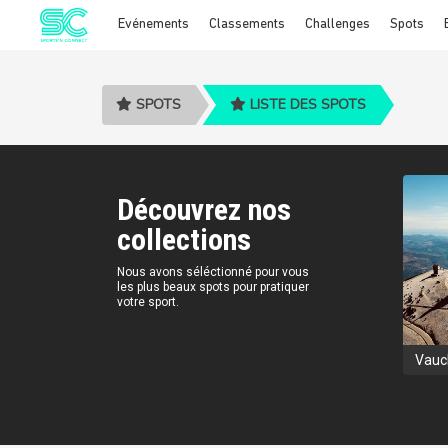
Evénements
Classements
Challenges
Spots
Cookies management panel
SPOTS
LISTE DES SPOTS
Découvrez nos
collections
Nous avons séléctionné pour vous
les plus beaux spots pour pratiquer
votre sport.
Aveyron
Site VTT-FFC
Vaucl