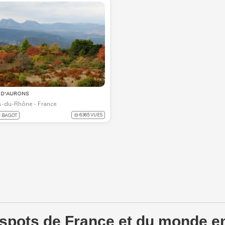
 D'AURONS
-du-Rhône - France
6365 VUES
 BAGOT
 spots de France et du monde en