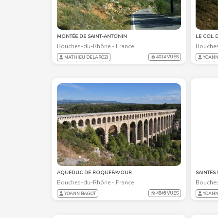
MONTÉE DE SAINT-ANTONIN
LE COL 
Bouches-du-Rhône - France
Bouches
4014 VUES
MATHIEU DELAROZI
YOANN
AQUEDUC DE ROQUEFAVOUR
SAINTES
Bouches-du-Rhône - France
Bouches
4846 VUES
YOANN BAGOT
YOANN