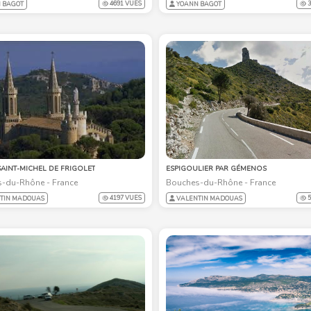
4691 VUES
3
 BAGOT
YOANN BAGOT
SAINT-MICHEL DE FRIGOLET
ESPIGOULIER PAR GÉMENOS
-du-Rhône - France
Bouches-du-Rhône - France
4197 VUES
5
TIN MADOUAS
VALENTIN MADOUAS