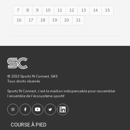
7
8
9
10
11
12
13
14
15
16
17
18
19
20
21
© 2023 Sports’N Connect, SAS
Tous droits réservés
Sports’N Connect, c’est le maillon indispensable pour rassembler
l’ensemble de l’écosystème sportif.
COURSE À PIED