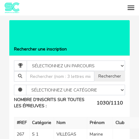
Tog
Cookies management panel
EVÉNEMENTS
SARDINES
TRIATHLON CASSIS
LISTE DES PARTICIPANTS
2025
Rechercher une inscription
NOMBRE D'INSCRITS SUR TOUTES
1030/1110
LES ÉPREUVES :
#REF
Catégorie
Nom
Prénom
Club
267
S 1
VILLEGAS
Marine