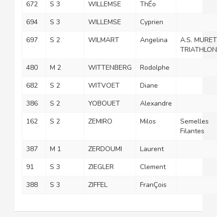
672
S 3
WILLEMSE
ThÉo
694
S 3
WILLEMSE
Cyprien
697
S 2
WILMART
Angelina
A.S. MURET
TRIATHLON
480
M 2
WITTENBERG
Rodolphe
682
S 2
WITVOET
Diane
386
S 2
YOBOUET
Alexandre
162
S 2
ZEMIRO
Milos
Semelles
Filantes
387
M 1
ZERDOUMI
Laurent
91
S 3
ZIEGLER
Clement
388
S 3
ZIFFEL
FranÇois