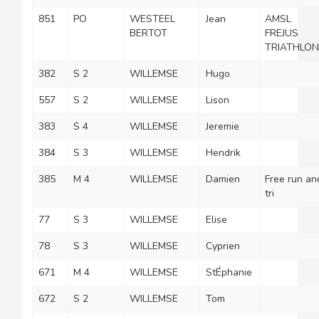
851
PO
WESTEEL
Jean
AMSL
BERTOT
FREJUS
TRIATHLON
382
S 2
WILLEMSE
Hugo
557
S 2
WILLEMSE
Lison
383
S 4
WILLEMSE
Jeremie
384
S 3
WILLEMSE
Hendrik
385
M 4
WILLEMSE
Damien
Free run an
tri
77
S 3
WILLEMSE
Elise
78
S 3
WILLEMSE
Cyprien
671
M 4
WILLEMSE
StÉphanie
672
S 2
WILLEMSE
Tom