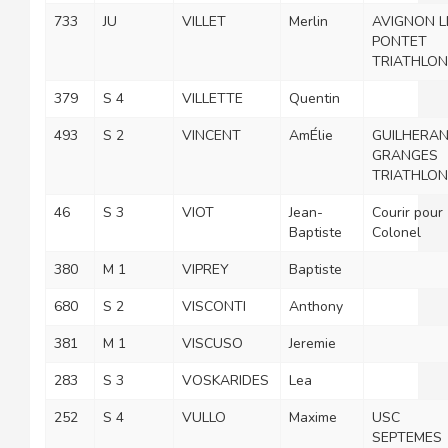
733
JU
VILLET
Merlin
AVIGNON L
PONTET
TRIATHLON
379
S 4
VILLETTE
Quentin
493
S 2
VINCENT
AmÉlie
GUILHERA
GRANGES
TRIATHLON
46
S 3
VIOT
Jean-
Courir pour
Baptiste
Colonel
380
M 1
VIPREY
Baptiste
680
S 2
VISCONTI
Anthony
381
M 1
VISCUSO
Jeremie
283
S 3
VOSKARIDES
Lea
252
S 4
VULLO
Maxime
USC
SEPTEMES