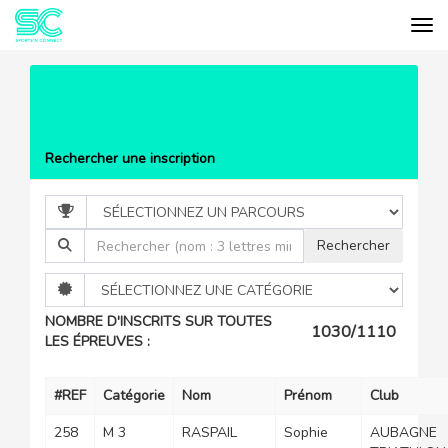
Tog
Cookies management panel
EVÉNEMENTS
SARDINES
TRIATHLON CASSIS
LISTE DES PARTICIPANTS
2025
Rechercher une inscription
NOMBRE D'INSCRITS SUR TOUTES
1030/1110
LES ÉPREUVES :
#REF
Catégorie
Nom
Prénom
Club
258
M 3
RASPAIL
Sophie
AUBAGNE