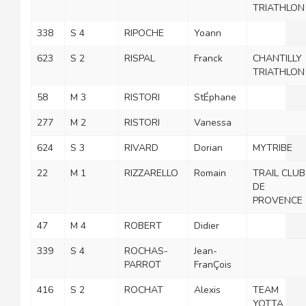
TRIATHLON
338
S 4
RIPOCHE
Yoann
623
S 2
RISPAL
Franck
CHANTILLY
TRIATHLON
58
M 3
RISTORI
StÉphane
277
M 2
RISTORI
Vanessa
624
S 3
RIVARD
Dorian
MYTRIBE
22
M 1
RIZZARELLO
Romain
TRAIL CLUB
DE
PROVENCE
47
M 4
ROBERT
Didier
339
S 4
ROCHAS-
Jean-
PARROT
FranÇois
416
S 2
ROCHAT
Alexis
TEAM
YOTTA