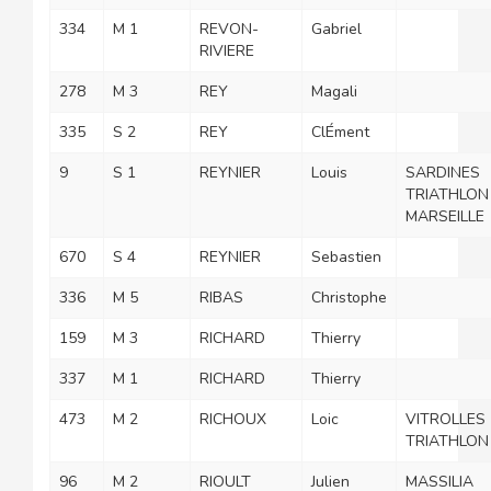
334
M 1
REVON-
Gabriel
RIVIERE
278
M 3
REY
Magali
335
S 2
REY
ClÉment
9
S 1
REYNIER
Louis
SARDINES
TRIATHLON
MARSEILLE
670
S 4
REYNIER
Sebastien
336
M 5
RIBAS
Christophe
159
M 3
RICHARD
Thierry
337
M 1
RICHARD
Thierry
473
M 2
RICHOUX
Loic
VITROLLES
TRIATHLON
96
M 2
RIOULT
Julien
MASSILIA