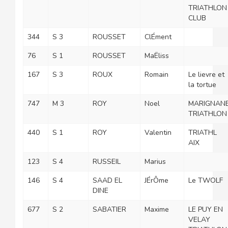
TRIATHLON
CLUB
344
S 3
ROUSSET
ClÉment
76
S 1
ROUSSET
MaËliss
167
S 3
ROUX
Romain
Le lievre et
la tortue
747
M 3
ROY
Noel
MARIGNAN
TRIATHLON
440
S 1
ROY
Valentin
TRIATHL
AIX
123
S 4
RUSSEIL
Marius
146
S 4
SAAD EL
JÉrÔme
Le TWOLF
DINE
677
S 2
SABATIER
Maxime
LE PUY EN
VELAY