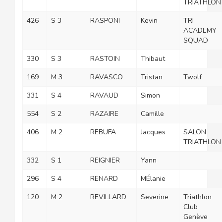
TRIATHLON
426
S 3
RASPONI
Kevin
TRI
ACADEMY
SQUAD
330
S 3
RASTOIN
Thibaut
169
M 3
RAVASCO
Tristan
Twolf
331
S 4
RAVAUD
Simon
554
S 2
RAZAIRE
Camille
406
M 2
REBUFA
Jacques
SALON
TRIATHLON
332
S 1
REIGNIER
Yann
296
S 4
RENARD
MÉlanie
120
M 2
REVILLARD
Severine
Triathlon
Club
Genève