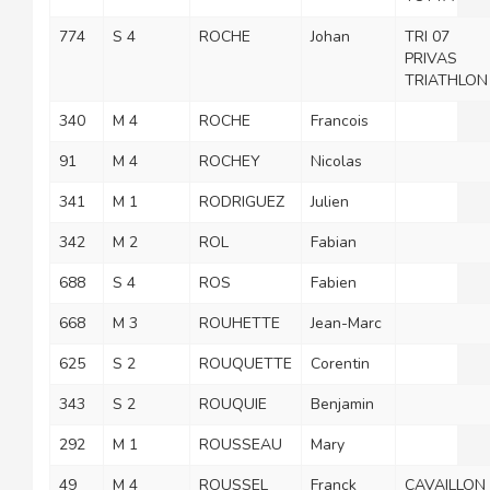
774
S 4
ROCHE
Johan
TRI 07
PRIVAS
TRIATHLON
340
M 4
ROCHE
Francois
91
M 4
ROCHEY
Nicolas
341
M 1
RODRIGUEZ
Julien
342
M 2
ROL
Fabian
688
S 4
ROS
Fabien
668
M 3
ROUHETTE
Jean-Marc
625
S 2
ROUQUETTE
Corentin
343
S 2
ROUQUIE
Benjamin
292
M 1
ROUSSEAU
Mary
49
M 4
ROUSSEL
Franck
CAVAILLON