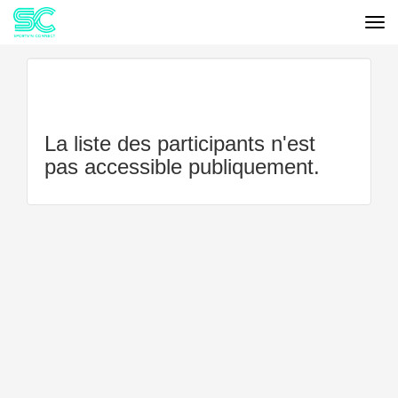
Tog
Cookies management panel
EVÉNEMENTS
L'ALGARVE
AUTHENTIQUE
LISTE DES PARTICIPANTS
La liste des participants n'est
pas accessible publiquement.