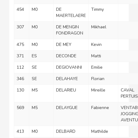
454
M0
DE
Timmy
MAERTELAERE
307
M0
DE MENGIN
Mikhael
FONDRAGON
475
M0
DE MEY
Kevin
371
ES
DECONDE
Matti
112
SE
DEGIOVANNI
Emilie
346
SE
DELAHAYE
Florian
130
M5
DELARIEU
Mireille
CAVAL
PERTUIS
569
M5
DELAYGUE
Fabienne
VENTAB
JOGGIN
AVENTU
413
M0
DELBARD
Mathilde