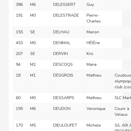
386
M6
DELESSERT
Guy
191
M0
DELESTRADE
Pierre-
Charles
155
SE
DELHAU
Manon
453
M0
DENIMAL
HÉlÈne
207
SE
DERVIN
Kris
94
M2
DESCOQS
Marie
18
M1
DESGROIS
Mathieu
Coudoux
olympiq
club (coo
60
M0
DESSARPS
Mathieu
SLC Mart
195
M6
DEUDON
Veronique
Courir à
Velaux
170
M5
DIEULOUFET
Michele
S/L AIX