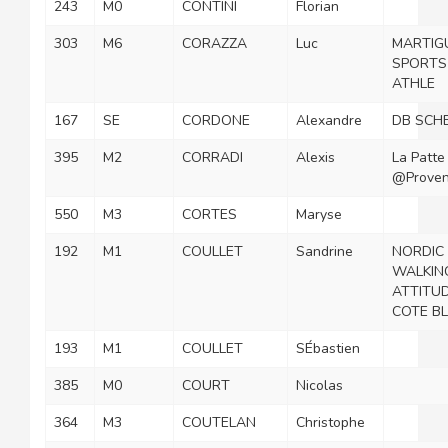
243
M0
CONTINI
Florian
303
M6
CORAZZA
Luc
MARTIG
SPORTS
ATHLE
167
SE
CORDONE
Alexandre
DB SCH
395
M2
CORRADI
Alexis
La Patte
@Prove
550
M3
CORTES
Maryse
192
M1
COULLET
Sandrine
NORDIC
WALKIN
ATTITU
COTE B
193
M1
COULLET
SÉbastien
385
M0
COURT
Nicolas
364
M3
COUTELAN
Christophe