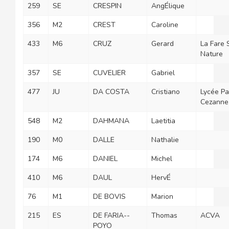
259
SE
CRESPIN
AngÉlique
356
M2
CREST
Caroline
433
M6
CRUZ
Gerard
La Fare 
Nature
357
SE
CUVELIER
Gabriel
477
JU
DA COSTA
Cristiano
Lycée Pa
Cezanne
548
M2
DAHMANA
Laetitia
190
M0
DALLE
Nathalie
174
M6
DANIEL
Michel
410
M6
DAUL
HervÉ
76
M1
DE BOVIS
Marion
215
ES
DE FARIA--
Thomas
ACVA
POYO