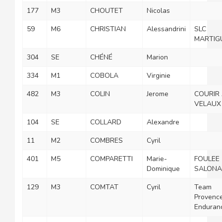
177
M3
CHOUTET
Nicolas
59
M6
CHRISTIAN
Alessandrini
SLC
MARTIG
304
SE
CHÉNÉ
Marion
334
M1
COBOLA
Virginie
482
M3
COLIN
Jerome
COURIR
VELAUX
104
SE
COLLARD
Alexandre
11
M2
COMBRES
Cyril
401
M5
COMPARETTI
Marie-
FOULEE
Dominique
SALONA
129
M3
COMTAT
Cyril
Team
Provenc
Enduran