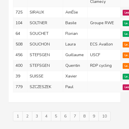
Clamecy
725
SIRAUX
AmÉlie
Les
104
SOLTNER
Basile
Groupe RWE
La 
64
SOUCHET
Florian
La 
508
SOUCHON
Laura
ECS Avallon
La 
456
STEFSGEN
Guillaume
USCF
La 
400
STEFSGEN
Quentin
RDP cycling
La 
39
SUISSE
Xavier
La 
779
SZCZESZEK
Paul
Les
1
2
3
4
5
6
7
8
9
10