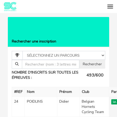
Tog
Cookies management panel
EVÉNEMENTS
LA JEAN-FRANÇOIS
BERNARD
LISTE DES PARTICIPANTS
Rechercher une inscription
NOMBRE D'INSCRITS SUR TOUTES LES
493/600
ÉPREUVES :
#REF
Nom
Prénom
Club
Par
24
POIDLINS
Didier
Belgian
La 
Hornets
Cycling Team