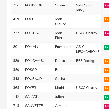
714
ROBINSON
Susan
Velo Sport
Les
Joncy
459
ROCHE
Jean-
La 
Claude
722
ROIGNAU
Jean-
USCC Charny
Les
Pierre
80
ROMAIN
Emmanuel
ASLC
La 
MECACHROME
389
RONGVAUX
Dominique
BBB Racing
La 
350
ROSSO
Bruno
La 
348
ROUBAUD
Sacha
La 
365
ROYER
Mathilde
USCC Charny
La 
142
SALADIN
Julien
La 
715
SAUVETTE
Armand
Les