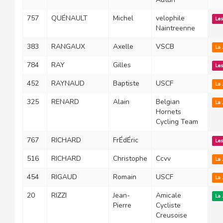
757
QUÉNAULT
Michel
velophile
Les
Naintreenne
383
RANGAUX
Axelle
VSCB
La 
784
RAY
Gilles
Les
452
RAYNAUD
Baptiste
USCF
La 
325
RENARD
Alain
Belgian
La 
Hornets
Cycling Team
767
RICHARD
FrÉdÉric
Les
516
RICHARD
Christophe
Ccvv
La 
454
RIGAUD
Romain
USCF
La 
20
RIZZI
Jean-
Amicale
La 
Pierre
Cycliste
Creusoise