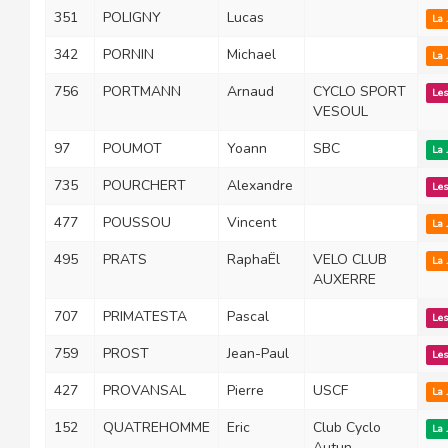
351
POLIGNY
Lucas
La 
342
PORNIN
Michael
La 
756
PORTMANN
Arnaud
CYCLO SPORT
Les
VESOUL
97
POUMOT
Yoann
SBC
La 
735
POURCHERT
Alexandre
Les
477
POUSSOU
Vincent
La 
495
PRATS
RaphaËl
VELO CLUB
La 
AUXERRE
707
PRIMATESTA
Pascal
Les
759
PROST
Jean-Paul
Les
427
PROVANSAL
Pierre
USCF
La 
152
QUATREHOMME
Eric
Club Cyclo
La 
Autun