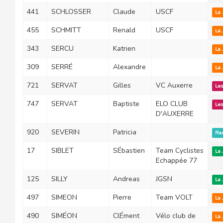
441
SCHLOSSER
Claude
USCF
La 
455
SCHMITT
Renald
USCF
La 
343
SERCU
Katrien
La 
309
SERRÉ
Alexandre
La 
721
SERVAT
Gilles
VC Auxerre
Les
747
SERVAT
Baptiste
ELO CLUB
Les
D'AUXERRE
920
SEVERIN
Patricia
Ran
17
SIBLET
SÉbastien
Team Cyclistes
La 
Echappée 77
125
SILLY
Andreas
JGSN
La 
497
SIMEON
Pierre
Team VOLT
La 
490
SIMÉON
ClÉment
Vélo club de
La 