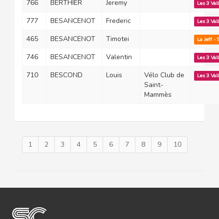
766
BERTHIER
Jeremy
Les 3 Val
777
BESANCENOT
Frederic
Les 3 Val
465
BESANCENOT
Timotei
La Jeff -
746
BESANCENOT
Valentin
Les 3 Val
710
BESCOND
Louis
Vélo Club de
Les 3 Val
Saint-
Mammès
1
2
3
4
5
6
7
8
9
10