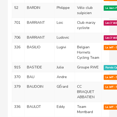
52
BARDIN
Philippe
Vélo club
La Jean-
sulpicien
701
BARRIANT
Loic
Club marzy
Les 3 Val
cycliste
706
BARRIANT
Ludovic
Les 3 Val
326
BASILIO
Lugivi
Belgian
La Jeff -
Hornets
Cycling Team
915
BASTIDE
Julia
Groupe RWE
Rando Ca
370
BAU
Andre
La Jeff -
379
BAUDOIN
GÉrard
CC
La Jeff -
BRAQUET
ABBATIEN
336
BAULOT
Eddy
Team
La Jeff -
Montbard