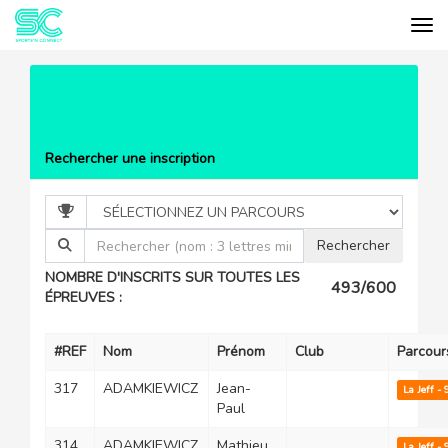
Tog
Cookies management panel
EVÉNEMENTS
LA JEAN-FRANÇOIS
BERNARD
LISTE DES PARTICIPANTS
Rechercher une inscription
NOMBRE D'INSCRITS SUR TOUTES LES
493/600
ÉPREUVES :
#REF
Nom
Prénom
Club
Parcour
317
ADAMKIEWICZ
Jean-
La Jeff -
Paul
314
ADAMKIEWICZ
Mathieu
La Jeff -