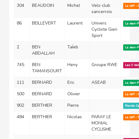
304
BEAUDOIN
Michel
Velo club
La Jeff -
sancerrois
86
BEILLEVERT
Laurent
Univers
La Jean-
Cycliste Gien
Sport
2
BEN
TaÏeb
La Jean-
ABDALLAH
745
BEN
Heny
Groupe RWE
Les 3 Val
TAMANSOURT
111
BERNARD
Eric
ASEAB
La Jean-
500
BERNARD
Olivier
La Jeff -
902
BERTHIER
Pierre
Rando Ca
484
BERTHIER
Nicolas
PARAY LE
La Jeff -
MONIAL
CYCLISME