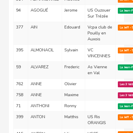
94
AGOGUÉ
Jerome
US Ouzouer
La Jean-
Sur Trézée
377
AIN
Edouard
Vcpa club de
La Jeff -
Pouilly en
Auxois
395
ALMONACIL
Sylvain
VC
La Jeff -
VINCENNES
59
ALVAREZ
Frederic
As Vienne
La Jean-
en Val
762
ANNE
Olivier
Les 3 Val
758
ANNE
Maxime
Les 3 Val
71
ANTHONI
Ronny
La Jean-
399
ANTON
Matthis
US Ris
La Jeff -
ORANGIS