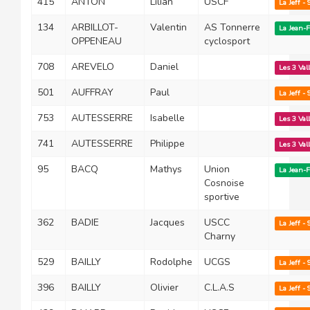
415
ANTON
Lilian
USCF
La Jeff -
134
ARBILLOT-
Valentin
AS Tonnerre
La Jean-
OPPENEAU
cyclosport
708
AREVELO
Daniel
Les 3 Val
501
AUFFRAY
Paul
La Jeff -
753
AUTESSERRE
Isabelle
Les 3 Val
741
AUTESSERRE
Philippe
Les 3 Val
95
BACQ
Mathys
Union
La Jean-
Cosnoise
sportive
362
BADIE
Jacques
USCC
La Jeff -
Charny
529
BAILLY
Rodolphe
UCGS
La Jeff -
396
BAILLY
Olivier
C.L.A.S
La Jeff -