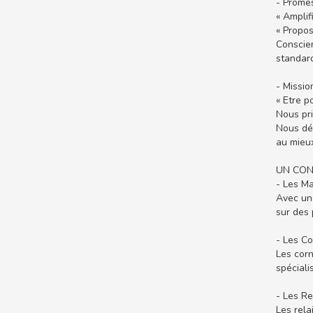
- Prome
« Amplifi
« Propos
Conscien
standard
- Missio
« Etre p
Nous pri
Nous dél
au mieux
UN CON
- Les M
Avec un
sur des 
- Les C
Les corn
spéciali
- Les R
Les rela