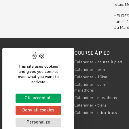
relais M
HEURES
Lundi :
Du Mard
COURSE À PIED
Calendrier - course à pied
This site uses cookies
© 2023 Sports’N Connect, SAS
Calendrier - 5km
and gives you control
Tous droits réservés
Calendrier - 10km
over what you want to
activate
Sports’N Connect, c’est le
Calendrier - semi-
maillon indispensable pour
marathons
rassembler l’ensemble de
l’écosystème sportif.
Calendrier - marathons
OK, accept all
Calendrier - trails
Deny all cookies
Calendrier - ultra-trails
Personalize