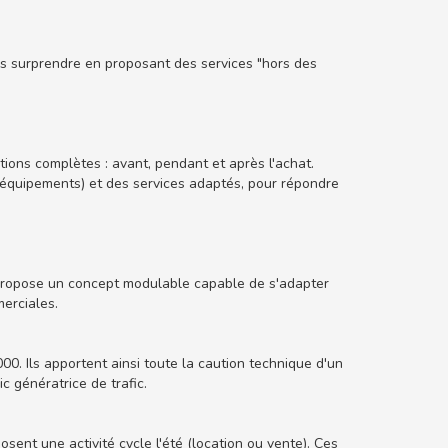
es surprendre en proposant des services "hors des
ions complètes : avant, pendant et après l'achat.
t équipements) et des services adaptés, pour répondre
 propose un concept modulable capable de s'adapter
erciales.
. Ils apportent ainsi toute la caution technique d'un
c génératrice de trafic.
sent une activité cycle l'été (location ou vente). Ces