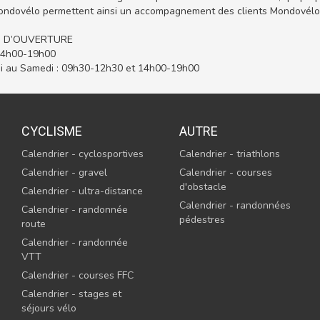
ondovélo permettent ainsi un accompagnement des clients Mondovélo s
 D’OUVERTURE
 14h00-19h00
i au Samedi : 09h30-12h30 et 14h00-19h00
CYCLISME
AUTRE
Calendrier - cyclosportives
Calendrier - triathlons
Calendrier - gravel
Calendrier - courses
d'obstacle
Calendrier - ultra-distance
Calendrier - randonnées
Calendrier - randonnée
pédestres
route
Calendrier - randonnée
VTT
Calendrier - courses FFC
Calendrier - stages et
séjours vélo