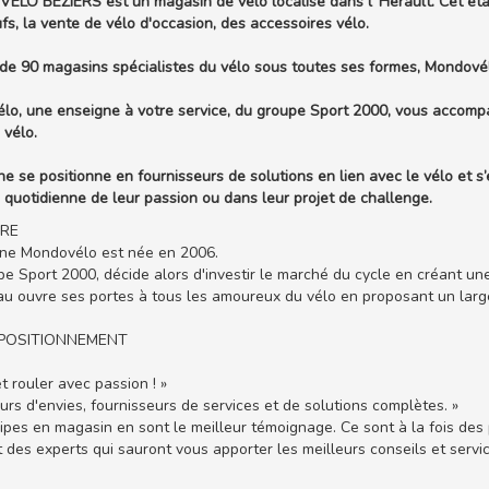
O BEZIERS est un magasin de vélo localisé dans l' Hérault. Cet étab
fs, la vente de vélo d'occasion, des accessoires vélo.
de 90 magasins spécialistes du vélo sous toutes ses formes, Mondové
o, une enseigne à votre service, du groupe Sport 2000, vous accompa
 vélo.
ne se positionne en fournisseurs de solutions en lien avec le vélo et s’
 quotidienne de leur passion ou dans leur projet de challenge.
IRE
gne Mondovélo est née en 2006.
e Sport 2000, décide alors d'investir le marché du cycle en créant un
u ouvre ses portes à tous les amoureux du vélo en proposant un large 
POSITIONNEMENT
et rouler avec passion ! »
urs d'envies, fournisseurs de services et de solutions complètes. »
pes en magasin en sont le meilleur témoignage. Ce sont à la fois des p
t des experts qui sauront vous apporter les meilleurs conseils et servi