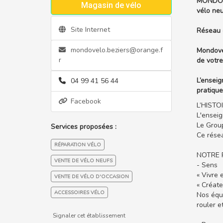
MONDOVEL
Magasin de vélo
vélo neu
Site Internet
Réseau 
mondovelo.beziers@orange.f
Mondovél
r
de votre
L’enseig
04 99 41 56 44
pratique
Facebook
L’HISTO
L'ensei
Le Group
Services proposées :
Ce résea
RÉPARATION VÉLO
NOTRE 
VENTE DE VÉLO NEUFS
- Sens
« Vivre 
VENTE DE VÉLO D'OCCASION
« Créate
ACCESSOIRES VÉLO
Nos équi
rouler e
Signaler cet établissement