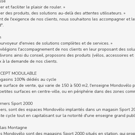
sse
er et faciliter le plaisir de rouler. »
er des produits, des solutions au-delà des attentes utilisateurs. »
t de l'exigence de nos clients, nous souhaitons les accompagner et l
".
n
ourvoyeur d'envies de solutions complètes et de services. »
vilégions l'accompagnement de nos clients en leur proposant des solut
ivrons ainsi du conseil, proposons des produits (vélos, accessoires e
 à la demande de nos clients.
CEPT MODULABLE
agasins 100% dédiés au cycle
e surface de vente, qui varie de 150 à 500 m2, l'enseigne Mondovélo
petites surfaces en centre-ville, ou en périphérie dans des zones comm
orners Sport 2000
ers, sont des espaces Mondovélo implantés dans un magasin Sport 2000
ste cycle tout en capitalisant sur la notorité d'une enseigne grand publi
elais Montagne
is Mondovélo sont des magasins Sport 2000 situés en station, qui propo