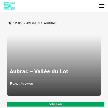
Tog
Cookies management panel
SPOTS
AVEYRON
AUBRAC – ...
Aubrac – Vallée du Lot
Lieu : Aveyron
Votre guide