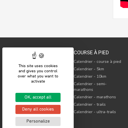
COURSE À PIED
Calendrier - course à pied
This site uses cookies
© 2023 Sports’N Connect, SAS
Calendrier - 5km
and gives you control
Tous droits réservés
Calendrier - 10km
over what you want to
activate
Sports’N Connect, c’est le
Calendrier - semi-
maillon indispensable pour
marathons
rassembler l’ensemble de
l’écosystème sportif.
Calendrier - marathons
OK, accept all
Calendrier - trails
Deny all cookies
Calendrier - ultra-trails
Personalize