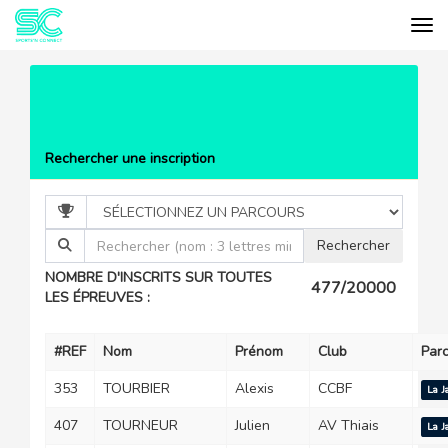
Tog
Cookies management panel
EVÉNEMENTS
CYCLOSPORTIVE LA
JACQUES GOUIN
LISTE DES PARTICIPANTS
Rechercher une inscription
NOMBRE D'INSCRITS SUR TOUTES
477/20000
LES ÉPREUVES :
#REF
Nom
Prénom
Club
Par
353
TOURBIER
Alexis
CCBF
La J
407
TOURNEUR
Julien
AV Thiais
La J