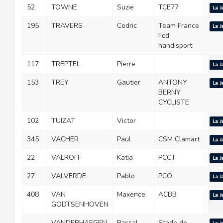
52
TOWNE
Suzie
TCE77
La J
195
TRAVERS
Cedric
Team France
La J
Fcd
handisport
117
TREPTEL
Pierre
La J
153
TREY
Gautier
ANTONY
La J
BERNY
CYCLISTE
102
TUIZAT
Victor
La J
345
VACHER
Paul
CSM Clamart
La J
22
VALROFF
Katia
PCCT
La J
27
VALVERDE
Pablo
PCO
La J
408
VAN
Maxence
ACBB
La J
GODTSENHOVEN
VANDERHAEGEN
Pascal
Stade de