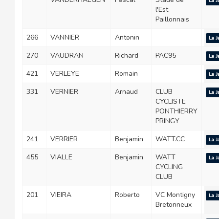
La J
l'Est
Paillonnais
266
VANNIER
Antonin
La J
270
VAUDRAN
Richard
PAC95
La J
421
VERLEYE
Romain
La J
331
VERNIER
Arnaud
CLUB
La J
CYCLISTE
PONTHIERRY
PRINGY
241
VERRIER
Benjamin
WATT.CC
La J
455
VIALLE
Benjamin
WATT
La J
CYCLING
CLUB
201
VIEIRA
Roberto
VC Montigny
La J
Bretonneux