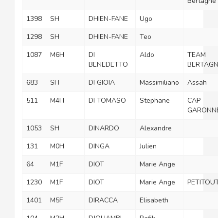
Bertagne
1398
SH
DHIEN-FANE
Ugo
1298
SH
DHIEN-FANE
Teo
1087
M6H
DI
Aldo
TEAM
BENEDETTO
BERTAGN
683
SH
DI GIOIA
Massimiliano
Assah
511
M4H
DI TOMASO
Stephane
CAP
GARONN
1053
SH
DINARDO
Alexandre
131
M0H
DINGA
Julien
64
M1F
DIOT
Marie Ange
1230
M1F
DIOT
Marie Ange
PETITOU
1401
M5F
DIRACCA
Elisabeth