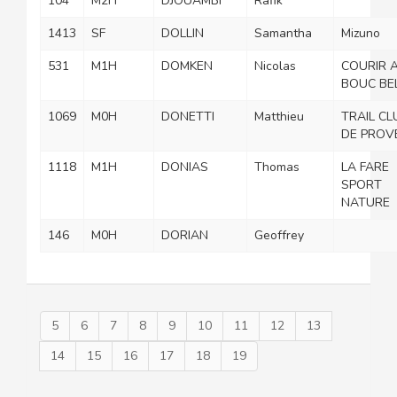
104
M2H
DJOUAMBI
Rafik
1413
SF
DOLLIN
Samantha
Mizuno
531
M1H
DOMKEN
Nicolas
COURIR 
BOUC BEL
1069
M0H
DONETTI
Matthieu
TRAIL CL
DE PROV
1118
M1H
DONIAS
Thomas
LA FARE
SPORT
NATURE
146
M0H
DORIAN
Geoffrey
5
6
7
8
9
10
11
12
13
14
15
16
17
18
19