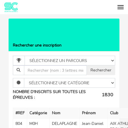
Tog
Cookies management panel
EVÉNEMENTS
TRAIL DE LA
GALINETTE 2025
LISTE DES PARTICIPANTS
Rechercher une inscription
NOMBRE D'INSCRITS SUR TOUTES LES
1830
ÉPREUVES :
#REF
Catégorie
Nom
Prénom
Club
804
M0H
DELAPLAGNE
Jean-Daniel
AIX ATHL