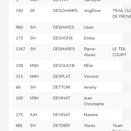
740
SF
DESCHAMPS
AngÉline
TRAIL CL
DE PROV
960
SH
DESHAYES
Lilian
173
SH
DESHONS
Emilie
1347
SH
DESMARES
Pierre-
LE TEIL
Alexis
COURT
158
M0H
DESOUCHE
RÉmi
313
M4H
DESPLAT
Vincent
66
SH
DETTORI
Jeremy
160
M5H
DEVINAT
Jean
Christophe
175
JUH
DEVINAT
Maxime
681
SH
DEYDIER
Alexis
Team