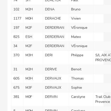
74
SH
DEMEYER
Paul
102
M2H
DENA
Bruno
1177
M0H
DERACHE
Vivien
197
M2F
DERDERIAN
VÉronique
825
ESH
DERDERIAN
Mateo
34
M2F
DERDERIAN
VÉronique
370
M3H
DERI
Philippe
S/L AIX 
PROVEN
31
M2H
DERIVE
Benoit
605
M3H
DERVAUX
Thomas
675
M3F
DERVAUX
Sophie
381
M0F
DERVIN
Carolyne
Trail Club
Provence
5
M0H
DERVIN
Carolyne