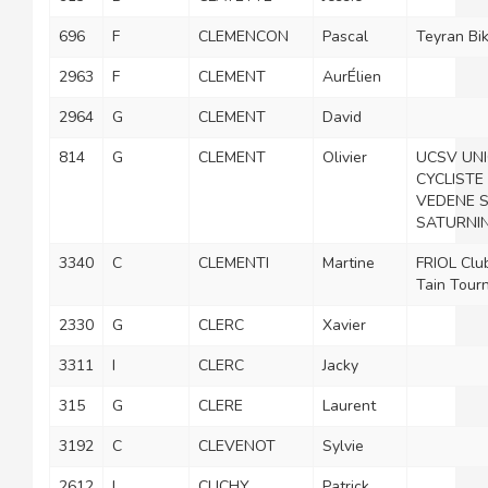
696
F
CLEMENCON
Pascal
Teyran Bi
2963
F
CLEMENT
AurÉlien
2964
G
CLEMENT
David
814
G
CLEMENT
Olivier
UCSV UN
CYCLISTE
VEDENE 
SATURNI
3340
C
CLEMENTI
Martine
FRIOL Clu
Tain Tour
2330
G
CLERC
Xavier
3311
I
CLERC
Jacky
315
G
CLERE
Laurent
3192
C
CLEVENOT
Sylvie
2612
I
CLICHY
Patrick