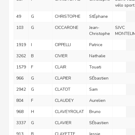
vélo sport
49
G
CHRISTOPHE
StÉphane
103
G
CICCARONE
Jean-
SJVC
Christophe
MONTELI
1919
I
CIPPELLI
Patrice
3262
B
CIVIER
Nathalie
1579
F
CLAIR
Touati
966
G
CLAPIER
SÉbastien
2942
G
CLATOT
Sam
804
F
CLAUDEY
Aurelien
968
H
CLAVEYROLAT
Bruno
3337
G
CLAVIER
SÉbastien
913
B
CLAYETTE
Jessie