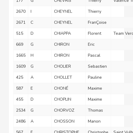
177
G
CHEVRIS
Thierry
Valence Tr
2670
I
CHEYNEL
Thierry
2671
C
CHEYNEL
FranÇoise
515
D
CHIAPPA
Florent
Team Verc
669
G
CHIRON
Eric
1665
H
CHIRON
Pascal
1609
G
CHOLIER
Sebastien
425
A
CHOLLET
Pauline
587
E
CHONÉ
Maxime
455
D
CHOPLIN
Maxime
2534
G
CHORVOZ
Thomas
2486
A
CHOSSON
Manon
567
F
CHRISTOPHE
Christophe
Saint Vul