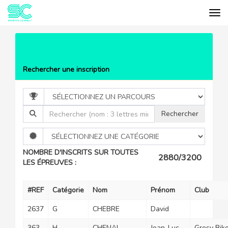
Tog
Cookies management panel
EVÉNEMENTS
LA DRÔMOISE
LISTE DES PARTICIPANTS
Rechercher une inscription
NOMBRE D'INSCRITS SUR TOUTES
2880/3200
LES ÉPREUVES :
#REF
Catégorie
Nom
Prénom
Club
2637
G
CHEBRE
David
363
H
CHENAL
Jean-Luc
Gresy Bik