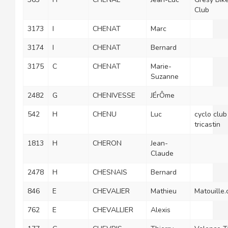
Club
3173
I
CHENAT
Marc
3174
I
CHENAT
Bernard
3175
C
CHENAT
Marie-
Suzanne
2482
G
CHENIVESSE
JÉrÔme
542
H
CHENU
Luc
cyclo club
tricastin
1813
H
CHERON
Jean-
Claude
2478
H
CHESNAIS
Bernard
846
E
CHEVALIER
Mathieu
Matouille.
762
E
CHEVALLIER
Alexis