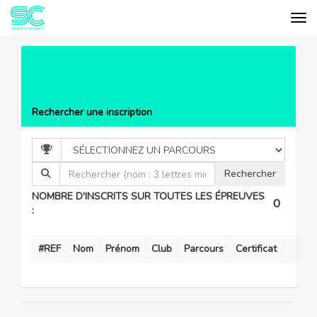
Tog
Cookies management panel
EVÉNEMENTS
LA NEDDOISE
(RANDO VTT, GRAVEL
LISTE DES PARTICIPANTS
ET PÉD...
Rechercher une inscription
NOMBRE D'INSCRITS SUR TOUTES LES ÉPREUVES
0
:
#REF
Nom
Prénom
Club
Parcours
Certificat