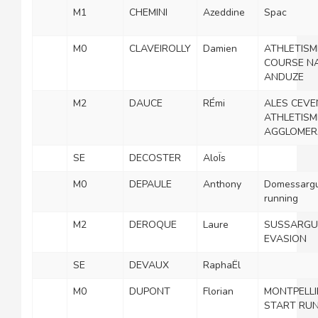
M1
CHEMINI
Azeddine
Spac
M0
CLAVEIROLLY
Damien
ATHLETISM
COURSE N
ANDUZE
M2
DAUCE
RÉmi
ALES CEV
ATHLETISM
AGGLOMER
SE
DECOSTER
AloÏs
M0
DEPAULE
Anthony
Domessarg
running
M2
DEROQUE
Laure
SUSSARGU
EVASION
SE
DEVAUX
RaphaËl
M0
DUPONT
Florian
MONTPELLI
START RU