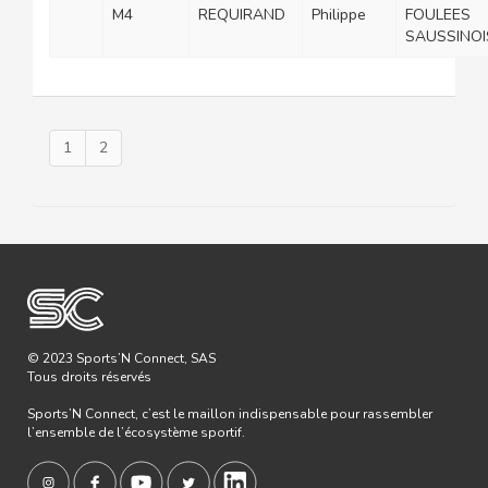
M4
REQUIRAND
Philippe
FOULEES
SAUSSINOI
1
2
© 2023 Sports’N Connect, SAS
Tous droits réservés
Sports’N Connect, c’est le maillon indispensable pour rassembler
l’ensemble de l’écosystème sportif.