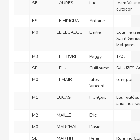
SE
LAURES
Luc
team Vaun
outdoor
ES
LE HINGRAT
Antoine
M0
LE LEGADEC
Emilie
Courir ense
Saint Génie
Malgoires
M3
LEFEBVRE
Peggy
TAC
SE
LEHU
Guillaume
S/L UZES A
M0
LEMAIRE
Jules-
Gangzaï
Vincent
M1
LUCAS
FranÇois
Les foulées
sausinoisse
M2
MAILLÉ
Eric
M0
MARCHAL
David
SE
MARTIN
Remi
Running Cl