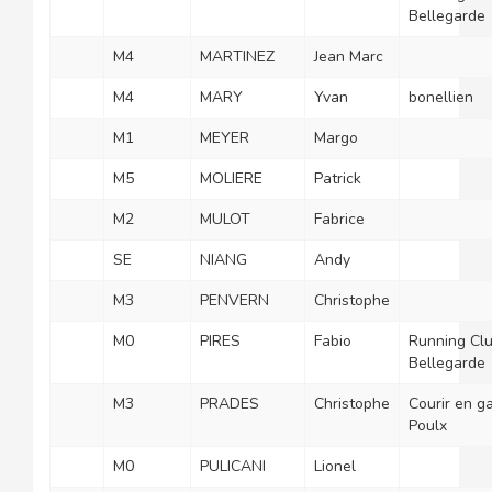
Bellegarde
M4
MARTINEZ
Jean Marc
M4
MARY
Yvan
bonellien
M1
MEYER
Margo
M5
MOLIERE
Patrick
M2
MULOT
Fabrice
SE
NIANG
Andy
M3
PENVERN
Christophe
M0
PIRES
Fabio
Running Cl
Bellegarde
M3
PRADES
Christophe
Courir en g
Poulx
M0
PULICANI
Lionel