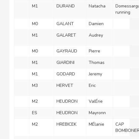
M1
DURAND
Natacha
Domessarg
running
M0
GALANT
Damien
M1
GALARET
Audrey
M0
GAYRAUD
Pierre
M1
GIARDINI
Thomas
M1
GODARD
Jeremy
M3
HERVET
Eric
M2
HEUDRON
ValÉrie
ES
HEUDRON
Mayronn
M2
HREBICEK
MÉlanie
CAP
BOMBONE