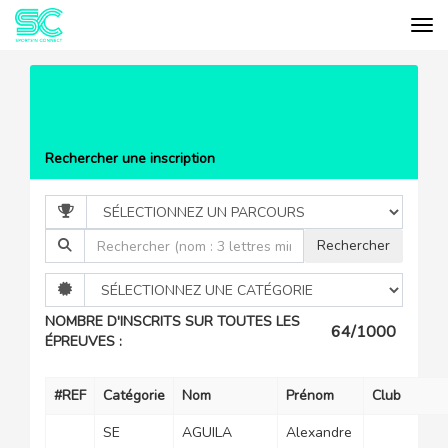
Tog
Cookies management panel
EVÉNEMENTS
DOMESSARGUES
TRAIL
LISTE DES PARTICIPANTS
Rechercher une inscription
NOMBRE D'INSCRITS SUR TOUTES LES
64/1000
ÉPREUVES :
#REF
Catégorie
Nom
Prénom
Club
SE
AGUILA
Alexandre