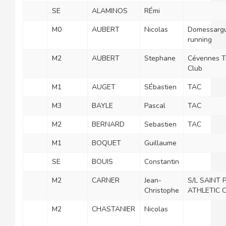
SE
ALAMINOS
RÉmi
M0
AUBERT
Nicolas
Domessarg
running
M2
AUBERT
Stephane
Cévennes Tr
Club
M1
AUGET
SÉbastien
TAC
M3
BAYLE
Pascal
TAC
M2
BERNARD
Sebastien
TAC
M1
BOQUET
Guillaume
SE
BOUIS
Constantin
M2
CARNER
Jean-
S/L SAINT 
Christophe
ATHLETIC 
M2
CHASTANIER
Nicolas