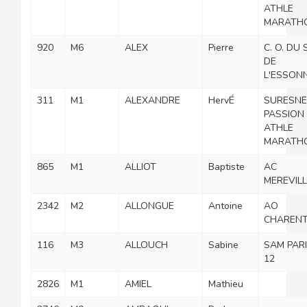
ATHLE
MARATH
920
M6
ALEX
Pierre
C. O. DU
DE
L'ESSON
311
M1
ALEXANDRE
HervÉ
SURESNE
PASSION
ATHLE
MARATH
865
M1
ALLIOT
Baptiste
AC
MEREVILL
2342
M2
ALLONGUE
Antoine
AO
CHAREN
116
M3
ALLOUCH
Sabine
SAM PAR
12
2826
M1
AMIEL
Mathieu