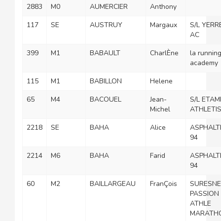
2883
M0
AUMERCIER
Anthony
117
SE
AUSTRUY
Margaux
S/L YERR
AC
399
M1
BABAULT
CharlÈne
la runnin
academy
115
M1
BABILLON
Helene
65
M4
BACOUEL
Jean-
S/L ETAM
Michel
ATHLETI
2218
SE
BAHA
Alice
ASPHALT
94
2214
M6
BAHA
Farid
ASPHALT
94
60
M2
BAILLARGEAU
FranÇois
SURESNE
PASSION
ATHLE
MARATH