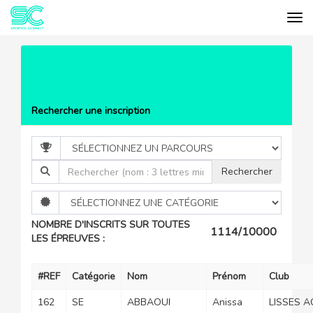
Tog
Cookies management panel
EVÉNEMENTS
MARATH'VERT DU
GÂTINAIS / LE LIÈVRE ...
LISTE DES PARTICIPANTS
Rechercher une inscription
NOMBRE D'INSCRITS SUR TOUTES
1114/10000
LES ÉPREUVES :
#REF
Catégorie
Nom
Prénom
Club
162
SE
ABBAOUI
Anissa
LISSES A