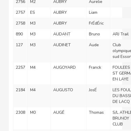
2756
M2
AUBRY
Aurelie
2757
ES
AUBRY
Liam
2758
M3
AUBRY
FrÉdÉric
890
M3
AUDANT
Bruno
ARJ Trail
127
M3
AUDINET
Aude
Club
olympiqu
sud Esso
2257
M4
AUGOYARD
Franck
FOULEES
ST GERM
EN LAYE
2184
M4
AUGUSTO
JosÉ
LES FOU
DU BASS
DE LACQ
2308
M0
AUGÉ
Thomas
S/L ATHL
BRUNOY
CLUB