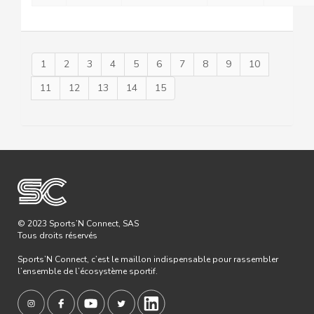
1
2
3
4
5
6
7
8
9
10
11
12
13
14
15
© 2023 Sports’N Connect, SAS
Tous droits réservés
Sports’N Connect, c’est le maillon indispensable pour rassembler
l’ensemble de l’écosystème sportif.