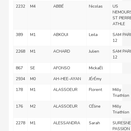
2232
M4
ABBÉ
Nicolas
US
NEMOUR
ST PIERR
ATHLE
389
M1
ABKOUI
Leila
SAM PAR
12
2268
M1
ACHARD
Julien
SAM PAR
12
867
SE
AFONSO
MickaËl
2934
M0
AH-HEE-AYAN
JÉrÉmy
178
M1
ALASSOEUR
Florent
Milly
Triathlon
176
M2
ALASSOEUR
CÉline
Milly
Triathlon
2278
M1
ALESSANDRA
Sarah
SURESNE
PASSION