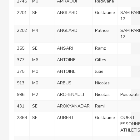
2746
M0
AMRAOUI
Redwane
2201
SE
ANGLARD
Guillaume
SAM PAR
12
2202
M4
ANGLARD
Patrice
SAM PAR
12
355
SE
ANSARI
Ramzi
377
M6
ANTOINE
Gilles
375
M0
ANTOINE
Julie
913
M0
ARBUS
Nicolas
996
M2
ARCHENAULT
Nicolas
Puiseauti
431
SE
AROKYANADAR
Remi
2369
SE
AUBERT
Guillaume
OUEST
ESSONN
ATHLETI