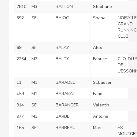
2810
M3
BAILLON
Stephane
392
SE
BAJOC
Shana
NOISY-LE
GRAND
RUNNING
CLUB
69
SE
BALAY
Alex
2234
M2
BALDY
Fabrice
C. O. DU
DE
L'ESSON
11
M1
BARADEL
SÉbastien
459
M1
BARAKAT
Fahd
914
SE
BARANGER
Valentin
977
M1
BARBE
Antoine
165
SE
BARBEAU
Marc
ES
MONTGE