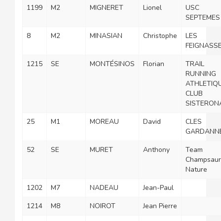
1199
M2
MIGNERET
Lionel
USC
SEPTEMES
8
M2
MINASIAN
Christophe
LES
FEIGNASS
1215
SE
MONTÉSINOS
Florian
TRAIL
RUNNING
ATHLETIQ
CLUB
SISTERON
25
M1
MOREAU
David
CLES
GARDANN
52
SE
MURET
Anthony
Team
Champsaur
Nature
1202
M7
NADEAU
Jean-Paul
1214
M8
NOIROT
Jean Pierre