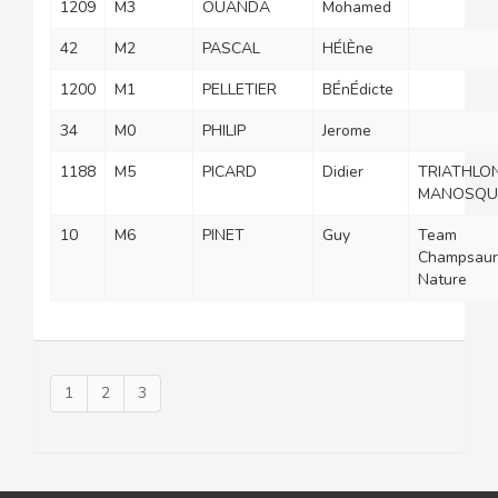
1209
M3
OUANDA
Mohamed
42
M2
PASCAL
HÉlÈne
1200
M1
PELLETIER
BÉnÉdicte
34
M0
PHILIP
Jerome
1188
M5
PICARD
Didier
TRIATHLO
MANOSQU
10
M6
PINET
Guy
Team
Champsaur
Nature
1
2
3