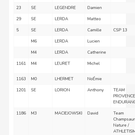
23
SE
LEGENDRE
Damien
29
SE
LERDA
Matteo
5
SE
LERDA
Camille
CSP 13
M6
LERDA
Lucien
M4
LERDA
Catherine
1161
M4
LEURET
Michel
1163
M0
LHERMET
NoÉmie
1201
SE
LORION
Anthony
TEAM
PROVENC
ENDURAN
1186
M3
MACIEJOWSKI
David
Team
Champsaur
Nature /
ATHLETIS