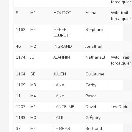
forcalquier
9
M1
HOUDOT
Misha
Wild trail
forcalquier
1162
M4
HÉBERT
StÉphanie
LEURET
46
M2
INGRAND
Jonathan
1174
JU
JEANNIN
NathanaËl
Wild Trail
forcalquier
1164
SE
JULIEN
Guillaume
1169
M3
LANA
Cathy
11
M4
LANA
Pascal
1207
M1
LANTELME
David
Les Dodus
1193
M0
LATIL
GrÉgory
37
M4
LE BRAS
Bertrand