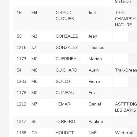
Sisteron
16
M4
GIRAUD
Joel
TRAIL
GUIGUES
CHAMPSA
NATURE
55
M3
GONZALEZ
Jean
1216
JU
GONZALEZ
Thomas
1173
M0
GUERINEAU
Marion
54
M6
GUICHARD
Alain
Trail-Drea
1203
M6
GUILLOT
Pierre
1176
M0
GUINEAU
Erik
1212
M7
HEMAR
Daniel
ASPTT DI
LES BAINS
1217
SE
HERRERO
Pauline
1168
CA
HOUDOT
NoÉ
Wild trail