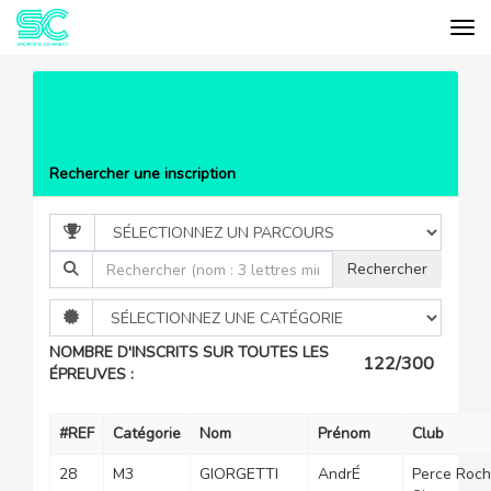
Tog
Cookies management panel
EVÉNEMENTS
17ÈME TRAIL DE
L'ESCALO
LISTE DES PARTICIPANTS
Rechercher une inscription
NOMBRE D'INSCRITS SUR TOUTES LES
122/300
ÉPREUVES :
#REF
Catégorie
Nom
Prénom
Club
28
M3
GIORGETTI
AndrÉ
Perce Roc