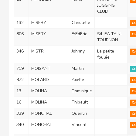
JOGGING
CLUB
132
MISERY
Christelle
Co
806
MISERY
FrÉdÉric
S/L EA TAIN-
Co
TOURNON
346
MISTRI
Johnny
La petite
Co
foulée
719
MOISANT
Martin
Co
872
MOLARD
Axelle
Co
13
MOLINA
Dominique
Co
16
MOLINA
Thibault
Co
339
MONCHAL
Quentin
Co
340
MONCHAL
Vincent
Co