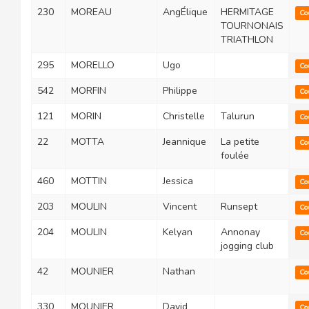
230
MOREAU
AngÉlique
HERMITAGE
Co
TOURNONAIS
TRIATHLON
295
MORELLO
Ugo
Co
542
MORFIN
Philippe
Co
121
MORIN
Christelle
Talurun
Co
22
MOTTA
Jeannique
La petite
Co
foulée
460
MOTTIN
Jessica
Co
203
MOULIN
Vincent
Runsept
Co
204
MOULIN
Kelyan
Annonay
Co
jogging club
42
MOUNIER
Nathan
Co
330
MOUNIER
David
Co