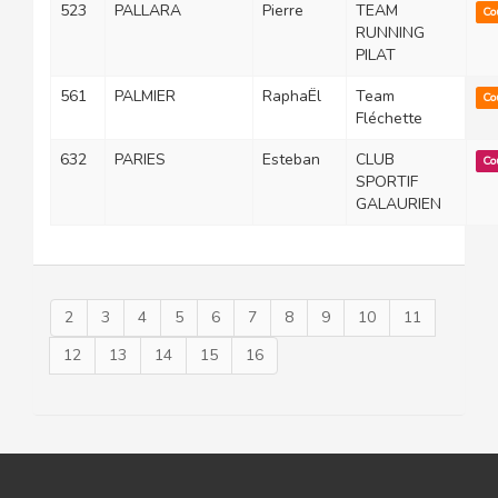
523
PALLARA
Pierre
TEAM
Co
RUNNING
PILAT
561
PALMIER
RaphaËl
Team
Co
Fléchette
632
PARIES
Esteban
CLUB
Co
SPORTIF
GALAURIEN
2
3
4
5
6
7
8
9
10
11
12
13
14
15
16