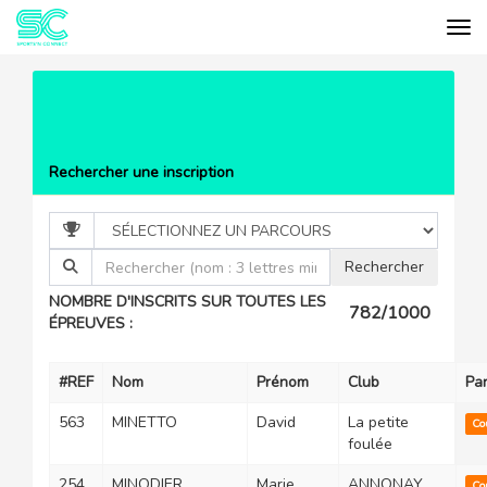
Tog
Cookies management panel
EVÉNEMENTS
COURIR À
PEAUGRES
LISTE DES PARTICIPANTS
Rechercher une inscription
NOMBRE D'INSCRITS SUR TOUTES LES
782/1000
ÉPREUVES :
#REF
Nom
Prénom
Club
Pa
563
MINETTO
David
La petite
Co
foulée
254
MINODIER
Marie
ANNONAY
Co