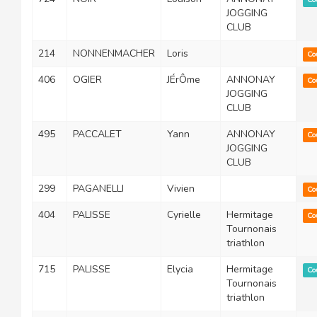
JOGGING
CLUB
214
NONNENMACHER
Loris
Co
406
OGIER
JÉrÔme
ANNONAY
Co
JOGGING
CLUB
495
PACCALET
Yann
ANNONAY
Co
JOGGING
CLUB
299
PAGANELLI
Vivien
Co
404
PALISSE
Cyrielle
Hermitage
Co
Tournonais
triathlon
715
PALISSE
Elycia
Hermitage
Co
Tournonais
triathlon