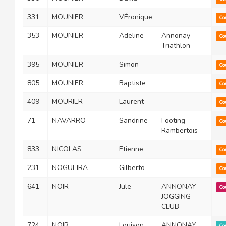
331
MOUNIER
VÉronique
Co
353
MOUNIER
Adeline
Annonay
Co
Triathlon
395
MOUNIER
Simon
Co
805
MOUNIER
Baptiste
Co
409
MOURIER
Laurent
Co
71
NAVARRO
Sandrine
Footing
Co
Rambertois
833
NICOLAS
Etienne
Co
231
NOGUEIRA
Gilberto
Co
641
NOIR
Jule
ANNONAY
Co
JOGGING
CLUB
724
NOIR
Louison
ANNONAY
Co