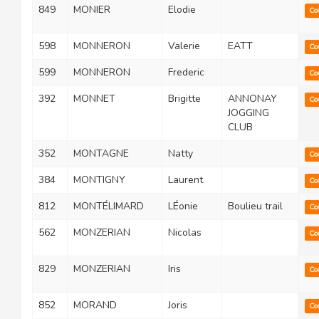
849
MONIER
Elodie
Co
598
MONNERON
Valerie
EATT
Co
599
MONNERON
Frederic
Co
392
MONNET
Brigitte
ANNONAY
Co
JOGGING
CLUB
352
MONTAGNE
Natty
Co
384
MONTIGNY
Laurent
Co
812
MONTÉLIMARD
LÉonie
Boulieu trail
Co
562
MONZERIAN
Nicolas
Co
829
MONZERIAN
Iris
Co
852
MORAND
Joris
Co