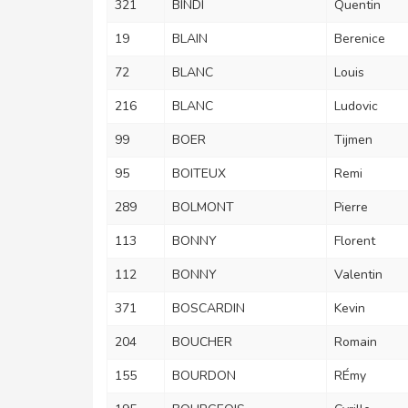
321
BINDI
Quentin
19
BLAIN
Berenice
72
BLANC
Louis
216
BLANC
Ludovic
99
BOER
Tijmen
95
BOITEUX
Remi
289
BOLMONT
Pierre
113
BONNY
Florent
112
BONNY
Valentin
371
BOSCARDIN
Kevin
204
BOUCHER
Romain
155
BOURDON
RÉmy