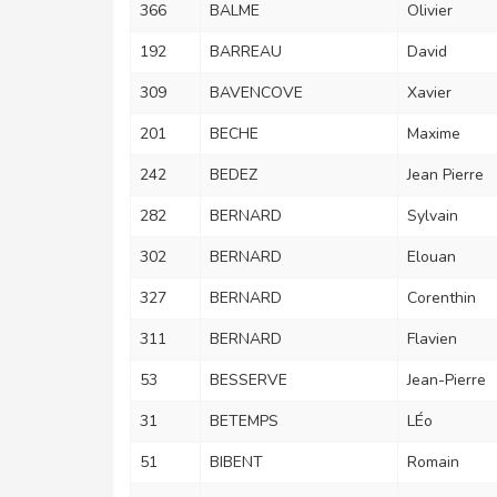
366
BALME
Olivier
192
BARREAU
David
309
BAVENCOVE
Xavier
201
BECHE
Maxime
242
BEDEZ
Jean Pierre
282
BERNARD
Sylvain
302
BERNARD
Elouan
327
BERNARD
Corenthin
311
BERNARD
Flavien
53
BESSERVE
Jean-Pierre
31
BETEMPS
LÉo
51
BIBENT
Romain