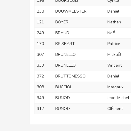
195
BOURGEOIS
Cyrille
238
BOUWMEESTER
Daniel
121
BOYER
Nathan
249
BRAUD
NoÉ
170
BRISBART
Patrice
307
BRUNELLO
MickaËl
333
BRUNELLO
Vincent
372
BRUTTOMESSO
Daniel
308
BUCCIOL
Margaux
349
BUNOD
Jean-Michel
312
BUNOD
ClÉment