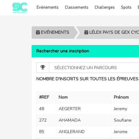
Evénements
Classements
Challenges
Spots
Cookies management panel
EVÉNEMENTS
LÉLEX PAYS DE GEX CYC
Rechercher une inscription
NOMBRE D'INSCRITS SUR TOUTES LES ÉPREUVES 
#REF
Nom
Prénom
48
AEGERTER
Jeremy
272
AHAMADA
Soufiane
85
ANGLERAND
Jerome