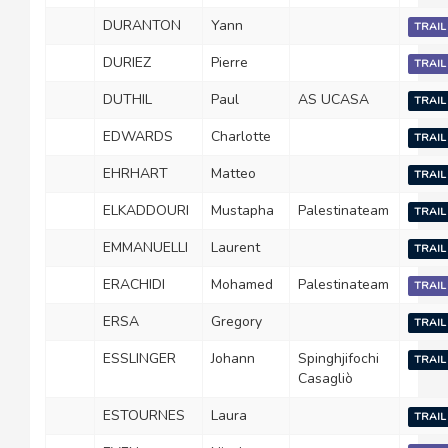
DURANTON
Yann
TRAIL
DURIEZ
Pierre
TRAIL
DUTHIL
Paul
AS UCASA
TRAIL
EDWARDS
Charlotte
TRAIL
EHRHART
Matteo
TRAIL
ELKADDOURI
Mustapha
Palestinateam
TRAIL
EMMANUELLI
Laurent
TRAIL
ERACHIDI
Mohamed
Palestinateam
TRAIL
ERSA
Gregory
TRAIL
ESSLINGER
Johann
Spinghjifochi
TRAIL
Casagliò
ESTOURNES
Laura
TRAIL