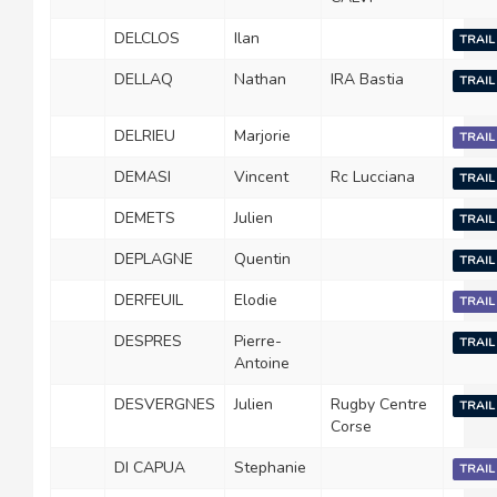
DELCLOS
Ilan
TRAIL
DELLAQ
Nathan
IRA Bastia
TRAIL
DELRIEU
Marjorie
TRAIL
DEMASI
Vincent
Rc Lucciana
TRAIL
DEMETS
Julien
TRAIL
DEPLAGNE
Quentin
TRAIL
DERFEUIL
Elodie
TRAIL
DESPRES
Pierre-
TRAIL
Antoine
DESVERGNES
Julien
Rugby Centre
TRAIL
Corse
DI CAPUA
Stephanie
TRAIL