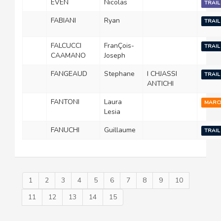
EVEN
Nicolas
TRAIL
FABIANI
Ryan
TRAIL
FALCUCCI
FranÇois-
TRAIL
CAAMANO
Joseph
FANGEAUD
Stephane
I CHJASSI
TRAIL
ANTICHI
FANTONI
Laura
MARC
Lesia
FANUCHI
Guillaume
TRAIL
1
2
3
4
5
6
7
8
9
10
11
12
13
14
15