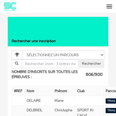
Tog
Cookies management panel
EVÉNEMENTS
RESTONICA TRAIL
BLANC
LISTE DES PARTICIPANTS
Rechercher une inscription
NOMBRE D'INSCRITS SUR TOUTES LES
806/900
ÉPREUVES :
#REF
Nom
Prénom
Club
Parco
DELAIRE
Marie
TRAIL
DELBREIL
Christophe
SPORT IN
TRAIL
CALVI