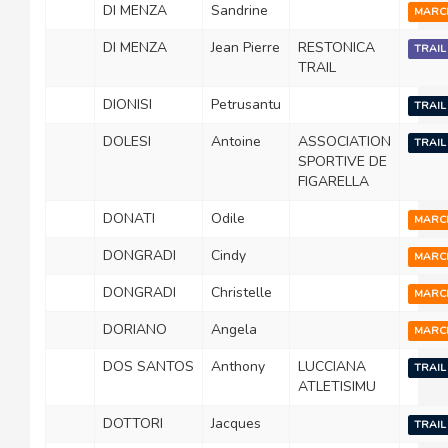
DI MENZA
Sandrine
MARC
DI MENZA
Jean Pierre
RESTONICA
TRAIL
TRAIL
DIONISI
Petrusantu
TRAIL
DOLESI
Antoine
ASSOCIATION
TRAIL
SPORTIVE DE
FIGARELLA
DONATI
Odile
MARC
DONGRADI
Cindy
MARC
DONGRADI
Christelle
MARC
DORIANO
Angela
MARC
DOS SANTOS
Anthony
LUCCIANA
TRAIL
ATLETISIMU
DOTTORI
Jacques
TRAIL