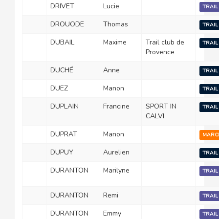
DRIVET
Lucie
TRAIL
DROUODE
Thomas
TRAIL
DUBAIL
Maxime
Trail club de
TRAIL
Provence
DUCHÉ
Anne
TRAIL
DUEZ
Manon
TRAIL
DUPLAIN
Francine
SPORT IN
TRAIL
CALVI
DUPRAT
Manon
MARC
DUPUY
Aurelien
TRAIL
DURANTON
Marilyne
TRAIL
DURANTON
Remi
TRAIL
DURANTON
Emmy
TRAIL