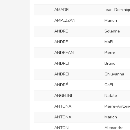
AMADEI
Jean-Dominiq
AMPEZZAN
Manon
ANDRE
Solenne
ANDRE
MaËl
ANDREANI
Pierre
ANDREI
Bruno
ANDREI
Ghjuvanna
ANDRÉ
GaËl
ANGELINI
Natale
ANTONA
Pierre-Antoin
ANTONA
Marion
ANTONI
Alexandre