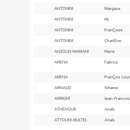
ANTONINI
Margaux
ANTONINI
Mj
ANTONINI
FranÇoise
ANTONINI
CharlÈne
ANZOLIN MARIANI
Marie
ARENA
Fabrice
ARENA
FranÇois Loui
ARNAUD
Sihame
ARRIGHI
Jean-Francois
ATHENOUR
AnaÏs
ATTOLINI-BULTEL
AnaÏs