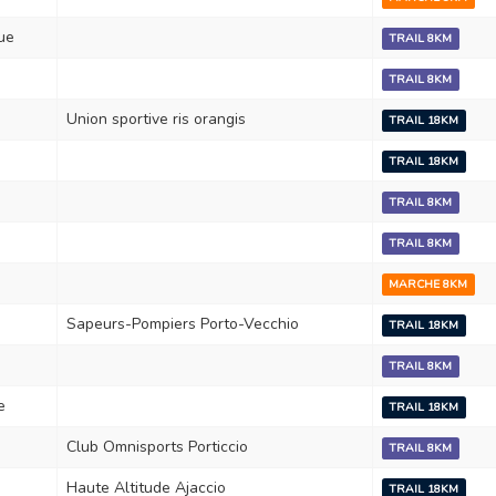
ue
TRAIL 8KM
TRAIL 8KM
Union sportive ris orangis
TRAIL 18KM
TRAIL 18KM
TRAIL 8KM
TRAIL 8KM
MARCHE 8KM
Sapeurs-Pompiers Porto-Vecchio
TRAIL 18KM
TRAIL 8KM
e
TRAIL 18KM
Club Omnisports Porticcio
TRAIL 8KM
Haute Altitude Ajaccio
TRAIL 18KM