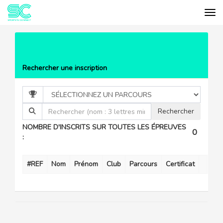
Tog
Cookies management panel
EVÉNEMENTS
LA CYCLOCANCER
LISTE DES PARTICIPANTS
Rechercher une inscription
NOMBRE D'INSCRITS SUR TOUTES LES ÉPREUVES
0
:
#REF
Nom
Prénom
Club
Parcours
Certificat