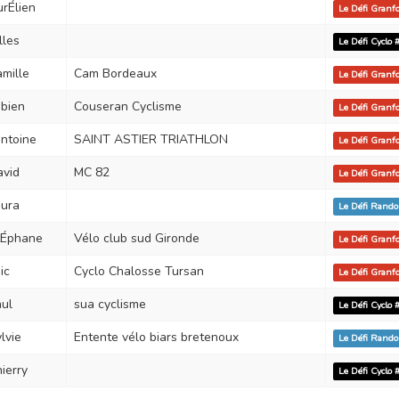
rÉlien
Le Défi Gran
lles
Le Défi Cyclo
mille
Cam Bordeaux
Le Défi Gran
bien
Couseran Cyclisme
Le Défi Gran
ntoine
SAINT ASTIER TRIATHLON
Le Défi Gran
avid
MC 82
Le Défi Gran
aura
Le Défi Rand
tÉphane
Vélo club sud Gironde
Le Défi Gran
ic
Cyclo Chalosse Tursan
Le Défi Gran
ul
sua cyclisme
Le Défi Cyclo
lvie
Entente vélo biars bretenoux
Le Défi Rand
ierry
Le Défi Cyclo