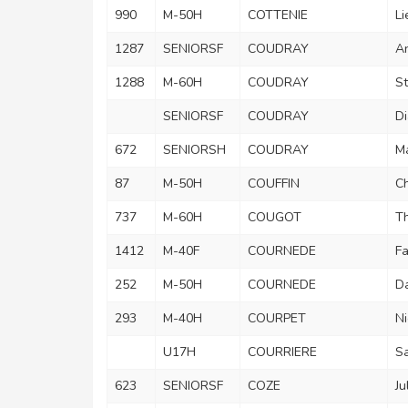
990
M-50H
COTTENIE
Li
1287
SENIORSF
COUDRAY
A
1288
M-60H
COUDRAY
S
SENIORSF
COUDRAY
D
672
SENIORSH
COUDRAY
M
87
M-50H
COUFFIN
Ch
737
M-60H
COUGOT
Th
1412
M-40F
COURNEDE
F
252
M-50H
COURNEDE
D
293
M-40H
COURPET
Ni
U17H
COURRIERE
S
623
SENIORSF
COZE
Ju