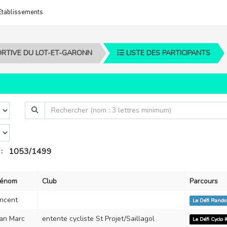
Etablissements
PORTIVE DU LOT-ET-GARONN
LISTE DES PARTICIPANTS
1053/1499
:
rénom
Club
Parcours
ncent
Le Défi Rand
an Marc
entente cycliste St Projet/Saillagol
Le Défi Cyclo