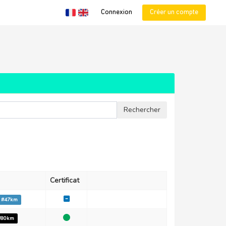
Connexion
Créer un compte
Certificat
o #47km
 #80km