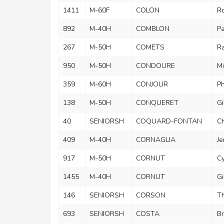
1411
M-60F
COLON
R
892
M-40H
COMBLON
Pa
267
M-50H
COMETS
R
950
M-50H
CONDOURE
Mi
359
M-60H
CONJOUR
Ph
138
M-50H
CONQUERET
Gi
40
SENIORSH
COQUARD-FONTAN
Ch
409
M-40H
CORNAGLIA
J
917
M-50H
CORNUT
Cy
1455
M-40H
CORNUT
Gi
146
SENIORSH
CORSON
T
693
SENIORSH
COSTA
Br