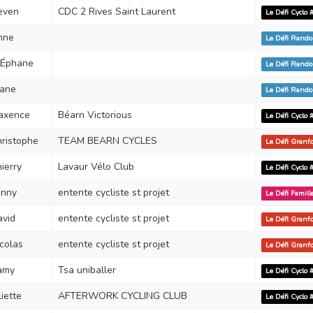
even
CDC 2 Rives Saint Laurent
Le Défi Cyclo
nne
Le Défi Rand
tÉphane
Le Défi Rand
iane
Le Défi Rand
axence
Béarn Victorious
Le Défi Cyclo
ristophe
TEAM BEARN CYCLES
Le Défi Gran
ierry
Lavaur Vélo Club
Le Défi Cyclo
anny
entente cycliste st projet
Le Défi Famil
avid
entente cycliste st projet
Le Défi Gran
colas
entente cycliste st projet
Le Défi Gran
amy
Tsa uniballer
Le Défi Cyclo
liette
AFTERWORK CYCLING CLUB
Le Défi Cyclo