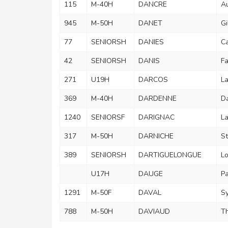
115
M-40H
DANCRE
Au
945
M-50H
DANET
Gi
77
SENIORSH
DANIES
Ca
42
SENIORSH
DANIS
Fa
271
U19H
DARCOS
La
369
M-40H
DARDENNE
D
1240
SENIORSF
DARIGNAC
L
317
M-50H
DARNICHE
S
389
SENIORSH
DARTIGUELONGUE
Lo
U17H
DAUGE
Pa
1291
M-50F
DAVAL
Sy
788
M-50H
DAVIAUD
Th