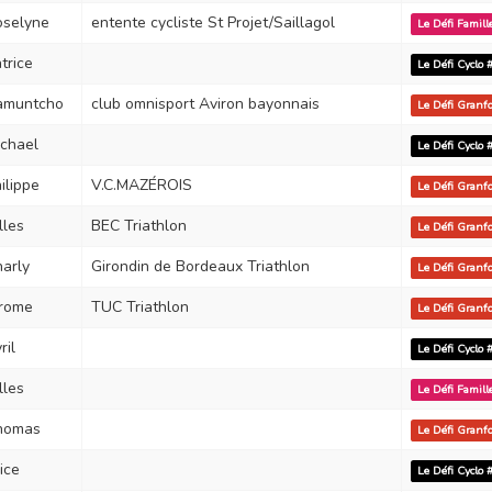
oselyne
entente cycliste St Projet/Saillagol
Le Défi Famil
trice
Le Défi Cyclo
amuntcho
club omnisport Aviron bayonnais
Le Défi Gran
chael
Le Défi Cyclo
ilippe
V.C.MAZÉROIS
Le Défi Gran
lles
BEC Triathlon
Le Défi Gran
arly
Girondin de Bordeaux Triathlon
Le Défi Gran
erome
TUC Triathlon
Le Défi Gran
ril
Le Défi Cyclo
lles
Le Défi Famil
homas
Le Défi Gran
ice
Le Défi Cyclo