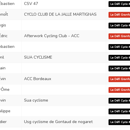
Ébastien
CSV 47
Le Défi Cyclo
noÎt
CYCLO CLUB DE LA JALLE MARTIGNAS
Le Défi Gran
gis
Le Défi Cyclo
dric
Afterwork Cycling Club - ACC
Le Défi Gran
ebastien
Le Défi Cyclo
ril
SUA CYCLISME
Le Défi Cyclo
ain
Le Défi Cyclo
vin
ACC Bordeaux
Le Défi Gran
ÉrÔme
Le Défi Gran
vin
Sua cyclisme
Le Défi Cyclo
ilippe
Le Défi Cyclo
dier
Usg cyclisme de Gontaud de nogaret
Le Défi Cyclo