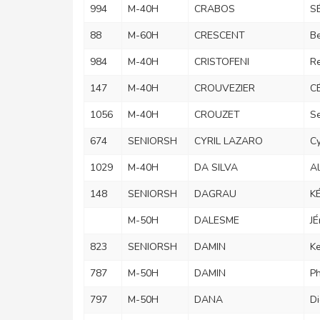
994
M-40H
CRABOS
S
88
M-60H
CRESCENT
Be
984
M-40H
CRISTOFENI
Re
147
M-40H
CROUVEZIER
CÉ
1056
M-40H
CROUZET
S
674
SENIORSH
CYRIL LAZARO
Cy
1029
M-40H
DA SILVA
Al
148
SENIORSH
DAGRAU
KÉ
M-50H
DALESME
J
823
SENIORSH
DAMIN
Ke
787
M-50H
DAMIN
Ph
797
M-50H
DANA
Di