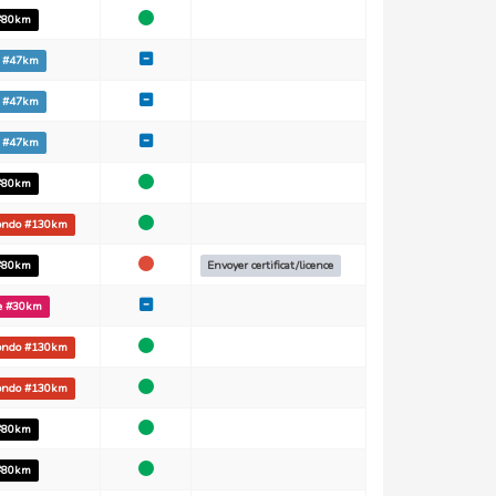
 #80km
o #47km
o #47km
o #47km
 #80km
fondo #130km
 #80km
Envoyer certificat/licence
le #30km
fondo #130km
fondo #130km
 #80km
 #80km