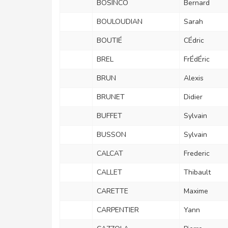
BOSINCO
Bernard
BOULOUDIAN
Sarah
BOUTIÉ
CÉdric
BREL
FrÉdÉric
BRUN
Alexis
BRUNET
Didier
BUFFET
Sylvain
BUSSON
Sylvain
CALCAT
Frederic
CALLET
Thibault
CARETTE
Maxime
CARPENTIER
Yann