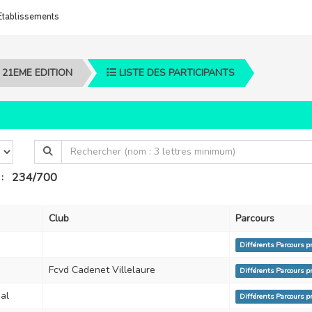
Etablissements
21EME EDITION
LISTE DES PARTICIPANTS
234/700
:
Club
Parcours
Différents Parcours 
Fcvd Cadenet Villelaure
Différents Parcours 
al
Différents Parcours 