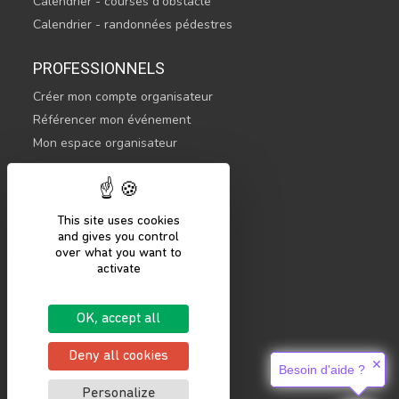
Calendrier - courses d'obstacle
Calendrier - randonnées pédestres
PROFESSIONNELS
Créer mon compte organisateur
Référencer mon événement
Mon espace organisateur
CONTACTEZ-NOUS
hello@sportsnconnect.com
This site uses cookies
and gives you control
COMMENCER
over what you want to
activate
S'inscrire
Se connecter
OK, accept all
Mentions légales
Politique de confidentialité
Deny all cookies
✕
Besoin d'aide ?
Personalize