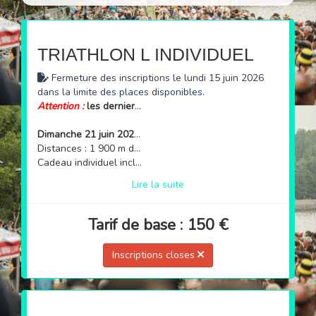
TRIATHLON L INDIVIDUEL
Fermeture des inscriptions le lundi 15 juin 2026
dans la limite des places disponibles.
Attention :
les derniers dossards disponibles sont des dossards réattribués après annulation. Le nom imprimé sur le dossard sera celui du participant initial et non celui du nouvel inscrit.
Dimanche 21 juin 2026 à 8h30
Distances : 1 900 m de natation → 90 km de vélo → 20 km de course à pied
Cadeau individuel inclus
Lire la suite
Tarif de base : 150 €
Inscriptions closes