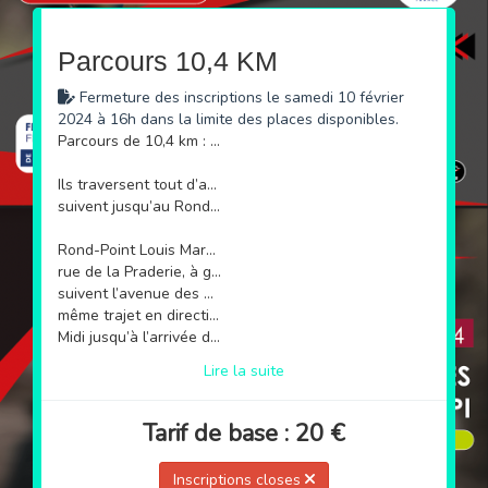
Parcours 10,4 KM
Fermeture des inscriptions le samedi 10 février
2024 à 16h dans la limite des places disponibles.
Parcours de 10,4 km : Les coureurs s’élancent sur le boulevard du Midi Louise Moreau.
Ils traversent tout d’abord le Rond-point d’intersection de la rue de la Verrerie à La Bocca et pour-
suivent jusqu’au Rond-point Etienne Romano, en suivant à droite le boulevard du Rivage jusqu’au
Rond-Point Louis Marnay. A droite, ils longent l’avenue de la Roubine jusqu’à l’intersection de la
rue de la Praderie, à gauche, en prolongeant sur l’avenue Francis Tonner. Toujours à gauche, ils
suivent l’avenue des Arlucs pour reprendre l’avenue de la Roubine. Ils effectuent le retour par le
même trajet en direction des Ronds-Point Louis Marlay et Etienne Romano, puis le boulevard du
Midi jusqu’à l’arrivée du Square Mistral.
Lire la suite
Tarif de base : 20 €
Inscriptions closes