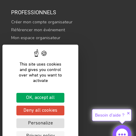
PROFESSIONNELS
Créer mon compte organisateur
Référencer mon événement
Mon espace organisateur
CONTACTEZ-NOUS
hello@sportsnconnect.com
This site uses cookies
and gives you control
COMMENCER
over what you want to
activate
S'inscrire
Se connecter
OK, accept all
Mentions légales
Politique de confidentialité
Deny all cookies
✕
Besoin d'aide ?
Personalize