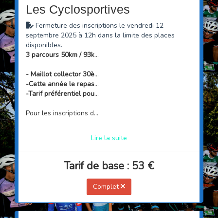
Les Cyclosportives
Fermeture des inscriptions le vendredi 12
septembre 2025 à 12h dans la limite des places
disponibles.
3 parcours 50km / 93km / 150km
- Maillot collector 30ème anniversaire offert aux 2000 premiers
-Cette année le repas est en option. Clôture le 3 septembre
-Tarif préférentiel pour les 500 premiers inscrits.
Pour les inscriptions de groupes utiliser le "panier" sur le site de Sportsnconnect. Il y a 5% de remise à partir de 5 personnes et 10% de remise à partir de 10 personnes
Lire la suite
Tarif de base : 53 €
Complet