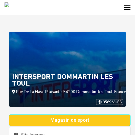
Tog
Cookies management panel
INTERSPORT DOMMARTIN LES
TOUL
Rue De La Haye Plaisante, 54200 Dommartin-lès-Toul, France
3569 VUES
Magasin de sport
Site Internet