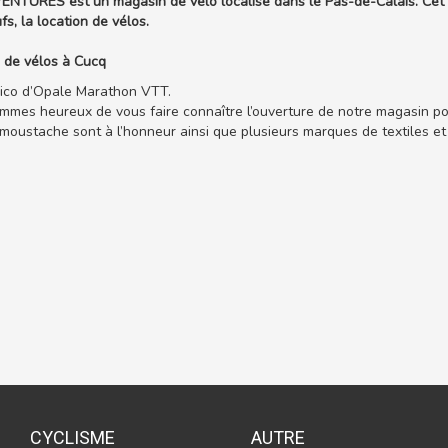
NTURES est un magasin de vélo localisé dans le Pas-de-Calais. Cet é
fs, la location de vélos.
 de vélos à Cucq
ico d’Opale Marathon VTT.
mes heureux de vous faire connaître l’ouverture de notre magasin pou
moustache sont à l’honneur ainsi que plusieurs marques de textiles et
CYCLISME
AUTRE