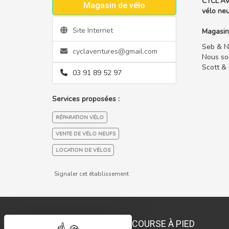
CYCL'AVE
Magasin de vélo
vélo neu
Site Internet
Magasin
Seb & N
cyclaventures@gmail.com
Nous som
Scott & 
03 91 89 52 97
Services proposées :
RÉPARATION VÉLO
VENTE DE VÉLO NEUFS
LOCATION DE VÉLOS
Signaler cet établissement
COURSE À PIED