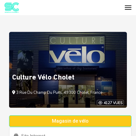
Tog
Cookies management panel
Culture Vélo Cholet
3 Rue Du Champ Du Puits, 49300 Cholet, France
4127 VUES
Magasin de vélo
Site Internet