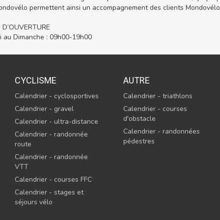
ondovélo permettent ainsi un accompagnement des clients Mondovélo s
 D’OUVERTURE
i au Dimanche : 09h00-19h00
CYCLISME
AUTRE
Calendrier - cyclosportives
Calendrier - triathlons
Calendrier - gravel
Calendrier - courses
d'obstacle
Calendrier - ultra-distance
Calendrier - randonnées
Calendrier - randonnée
pédestres
route
Calendrier - randonnée
VTT
Calendrier - courses FFC
Calendrier - stages et
séjours vélo