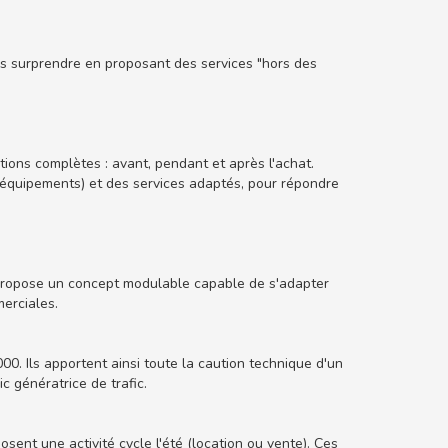
es surprendre en proposant des services "hors des
ions complètes : avant, pendant et après l'achat.
t équipements) et des services adaptés, pour répondre
 propose un concept modulable capable de s'adapter
erciales.
. Ils apportent ainsi toute la caution technique d'un
c génératrice de trafic.
sent une activité cycle l'été (location ou vente). Ces