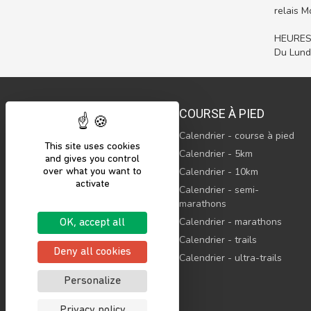
relais M
HEURES
Du Lund
COURSE À PIED
Calendrier - course à pied
This site uses cookies
© 2023 Sports’N Connect, SAS
Calendrier - 5km
and gives you control
Tous droits réservés
Calendrier - 10km
over what you want to
activate
Sports’N Connect, c’est le
Calendrier - semi-
maillon indispensable pour
marathons
rassembler l’ensemble de
l’écosystème sportif.
Calendrier - marathons
OK, accept all
Calendrier - trails
Deny all cookies
Calendrier - ultra-trails
Personalize
Privacy policy