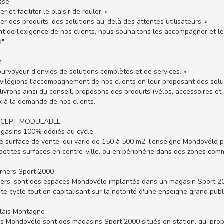
sse
er et faciliter le plaisir de rouler. »
er des produits, des solutions au-delà des attentes utilisateurs. »
t de l'exigence de nos clients, nous souhaitons les accompagner et l
".
n
ourvoyeur d'envies de solutions complètes et de services. »
vilégions l'accompagnement de nos clients en leur proposant des solut
ivrons ainsi du conseil, proposons des produits (vélos, accessoires e
 à la demande de nos clients.
CEPT MODULABLE
agasins 100% dédiés au cycle
e surface de vente, qui varie de 150 à 500 m2, l'enseigne Mondovélo
petites surfaces en centre-ville, ou en périphérie dans des zones comm
orners Sport 2000
ers, sont des espaces Mondovélo implantés dans un magasin Sport 2000
ste cycle tout en capitalisant sur la notorité d'une enseigne grand publi
elais Montagne
is Mondovélo sont des magasins Sport 2000 situés en station, qui propo