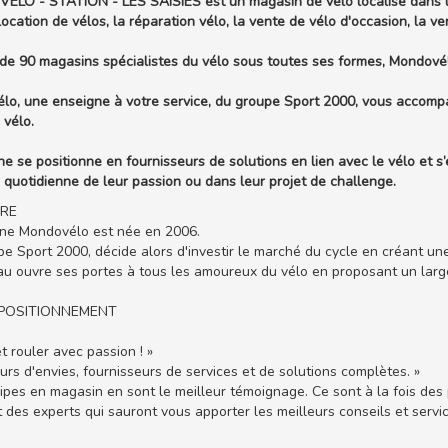
LO - STATION - LES SAISIES est un magasin de vélo localisé dans la
 location de vélos, la réparation vélo, la vente de vélo d'occasion, la v
de 90 magasins spécialistes du vélo sous toutes ses formes, Mondové
o, une enseigne à votre service, du groupe Sport 2000, vous accompa
 vélo.
ne se positionne en fournisseurs de solutions en lien avec le vélo et s’
 quotidienne de leur passion ou dans leur projet de challenge.
IRE
gne Mondovélo est née en 2006.
e Sport 2000, décide alors d'investir le marché du cycle en créant un
u ouvre ses portes à tous les amoureux du vélo en proposant un large 
POSITIONNEMENT
et rouler avec passion ! »
urs d'envies, fournisseurs de services et de solutions complètes. »
pes en magasin en sont le meilleur témoignage. Ce sont à la fois des p
t des experts qui sauront vous apporter les meilleurs conseils et servi