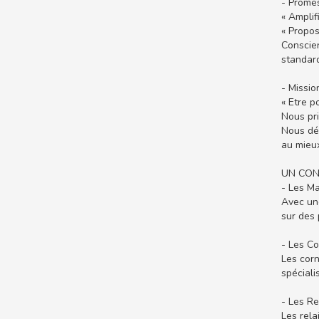
- Prome
« Amplifi
« Propos
Conscien
standard
- Missio
« Etre p
Nous pri
Nous dél
au mieux
UN CON
- Les M
Avec un
sur des 
- Les C
Les corn
spéciali
- Les R
Les rela