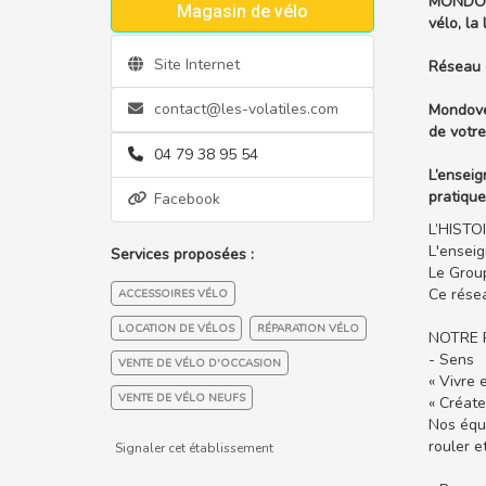
MONDOVE
Magasin de vélo
vélo, la
Site Internet
Réseau 
contact@les-volatiles.com
Mondovél
de votre
04 79 38 95 54
L’enseig
pratique
Facebook
L’HISTO
L'ensei
Services proposées :
Le Group
Ce résea
ACCESSOIRES VÉLO
LOCATION DE VÉLOS
RÉPARATION VÉLO
NOTRE 
- Sens
VENTE DE VÉLO D'OCCASION
« Vivre 
VENTE DE VÉLO NEUFS
« Créate
Nos équi
rouler e
Signaler cet établissement