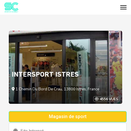
Tog
Cookies management panel
INTERSPORT ISTRES
1 Chemin Du Bord De Crau, 13800 Istres, France
4556 VUES
Magasin de sport
Site Internet