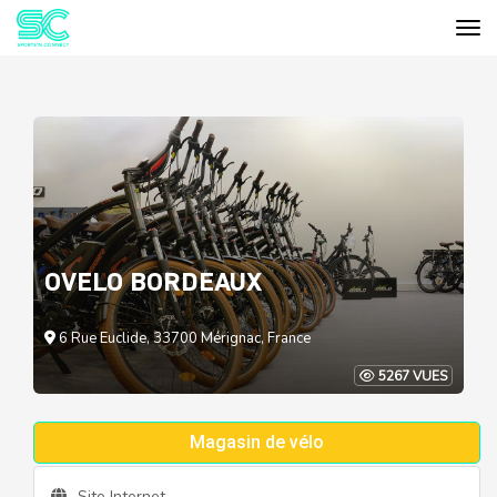
Tog
Cookies management panel
OVELO BORDEAUX
6 Rue Euclide, 33700 Mérignac, France
5267 VUES
Magasin de vélo
Site Internet