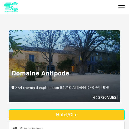
Tog
Cookies management panel
Domaine Antipode
354 chemin d exploitation 84210 ALTHEN DES PALUDS
2726 VUES
Hôtel/Gîte
Site Internet