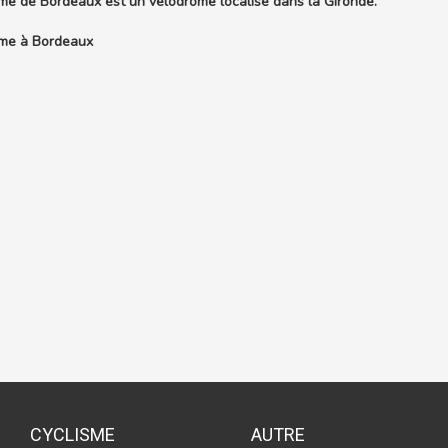
me de Bordeaux est un vélodrome localisé dans la Gironde.
me à Bordeaux
CYCLISME
AUTRE