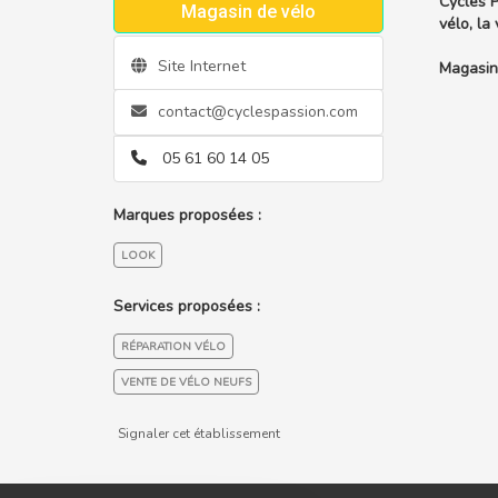
Cycles P
Magasin de vélo
vélo, la
Site Internet
Magasin
contact@cyclespassion.com
05 61 60 14 05
Marques proposées :
LOOK
Services proposées :
RÉPARATION VÉLO
VENTE DE VÉLO NEUFS
Signaler cet établissement