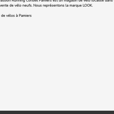
assion Running Conseil Pamiers est un magasin de vélo localisé dans l
 vente de vélo neufs. Nous représentons la marque LOOK.
 de vélos à Pamiers