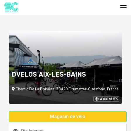
Tog
Cookies management panel
DVELOS AIX-LES-BAINS
Chemin De La Boisière, 73420 Drumettaz-Clarafond, France
4300 VUES
Magasin de vélo
Site Internet