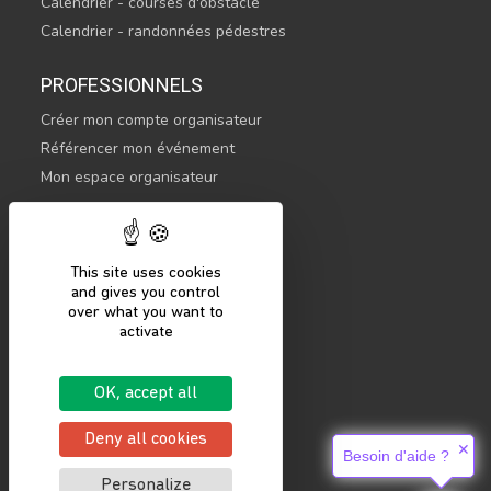
Calendrier - courses d'obstacle
Calendrier - randonnées pédestres
PROFESSIONNELS
Créer mon compte organisateur
Référencer mon événement
Mon espace organisateur
CONTACTEZ-NOUS
hello@sportsnconnect.com
This site uses cookies
and gives you control
COMMENCER
over what you want to
activate
S'inscrire
Se connecter
OK, accept all
Mentions légales
Politique de confidentialité
Deny all cookies
✕
Besoin d'aide ?
Personalize