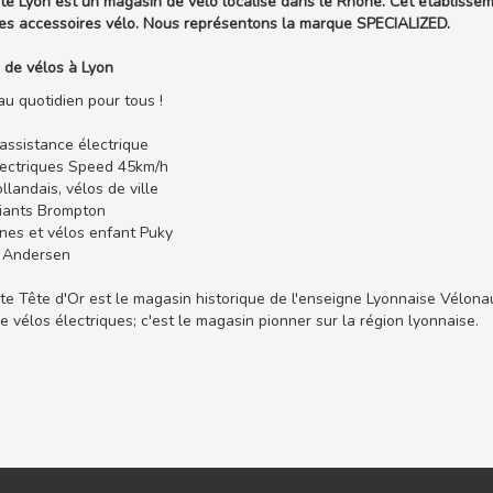
e Lyon est un magasin de vélo localisé dans le Rhône. Cet établisseme
des accessoires vélo. Nous représentons la marque SPECIALIZED.
 de vélos à Lyon
au quotidien pour tous !
assistance électrique
lectriques Speed 45km/h
llandais, vélos de ville
liants Brompton
nes et vélos enfant Puky
 Andersen
e Tête d'Or est le magasin historique de l'enseigne Lyonnaise Vélon
de vélos électriques; c'est le magasin pionner sur la région lyonnaise.