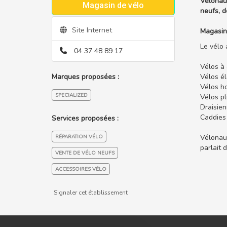
Velonaut
Magasin de vélo
neufs, 
Site Internet
Magasin
Le vélo 
04 37 48 89 17
Vélos à 
Marques proposées :
Vélos é
Vélos ho
SPECIALIZED
Vélos p
Draisien
Caddies
Services proposées :
Vélonaut
RÉPARATION VÉLO
parlait 
VENTE DE VÉLO NEUFS
ACCESSOIRES VÉLO
Signaler cet établissement