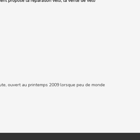
nt propose la réparation vélo, la vente de vélo
aute, ouvert au printemps 2009 lorsque peu de monde