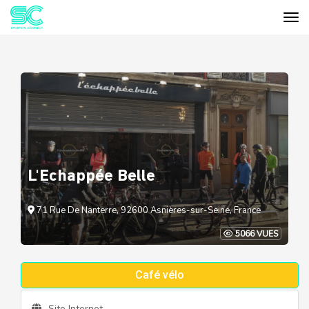
Tog
Cookies management panel
L'Echappée Belle
71 Rue De Nanterre, 92600 Asnières-sur-Seine, France
5066 VUES
Café vélo
Site Internet