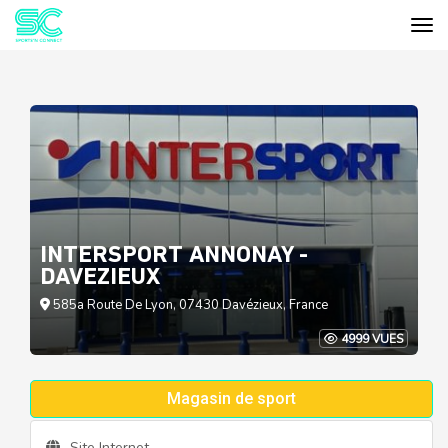
Tog
Cookies management panel
INTERSPORT ANNONAY -
DAVEZIEUX
585a Route De Lyon, 07430 Davézieux, France
4999 VUES
Magasin de sport
Site Internet