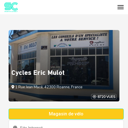
Tog
Cookies management panel
Cycles Eric Mulot
1 Rue Jean Macé, 42300 Roanne, France
8720 VUES
Magasin de vélo
Site Internet