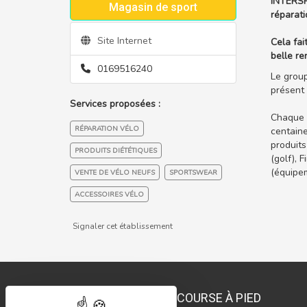
INTERSP
Magasin de sport
réparati
Site Internet
Cela fai
belle re
0169516240
Le group
présent 
Services proposées :
Chaque o
RÉPARATION VÉLO
centaine
produits
PRODUITS DIÉTÉTIQUES
(golf), 
(équipem
VENTE DE VÉLO NEUFS
SPORTSWEAR
ACCESSOIRES VÉLO
Signaler cet établissement
COURSE À PIED