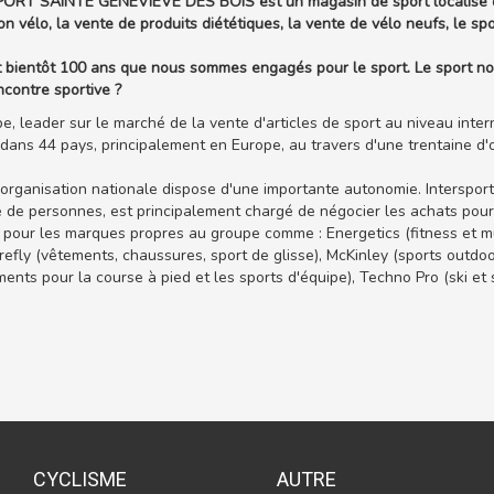
ORT SAINTE GENEVIEVE DES BOIS est un magasin de sport localisé da
on vélo, la vente de produits diététiques, la vente de vélo neufs, le s
t bientôt 100 ans que nous sommes engagés pour le sport. Le sport nou
ncontre sportive ?
e, leader sur le marché de la vente d'articles de sport au niveau inter
dans 44 pays, principalement en Europe, au travers d'une trentaine d'o
rganisation nationale dispose d'une importante autonomie. Intersport 
 de personnes, est principalement chargé de négocier les achats pour
 pour les marques propres au groupe comme : Energetics (fitness et mu
Firefly (vêtements, chaussures, sport de glisse), McKinley (sports out
ents pour la course à pied et les sports d'équipe), Techno Pro (ski et s
CYCLISME
AUTRE