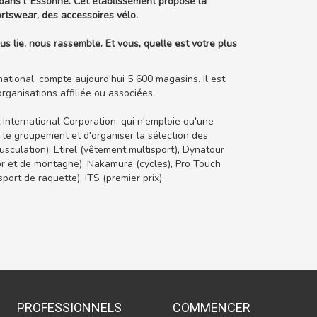
ns l' Essonne. Cet établissement propose la
portswear, des accessoires vélo.
s lie, nous rassemble. Et vous, quelle est votre plus
national, compte aujourd'hui 5 600 magasins. Il est
rganisations affiliée ou associées.
International Corporation, qui n'emploie qu'une
 le groupement et d'organiser la sélection des
sculation), Etirel (vêtement multisport), Dynatour
door et de montagne), Nakamura (cycles), Pro Touch
port de raquette), ITS (premier prix).
PROFESSIONNELS
COMMENCER