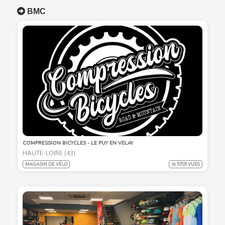
BMC
COMPRESSION BICYCLES - LE PUY EN VELAY
HAUTE-LOIRE (43)
MAGASIN DE VÉLO
5705 VUES