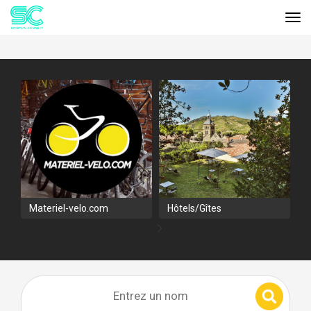
Tog
Cookies management panel
Materiel-velo.com
Hôtels/Gîtes
V