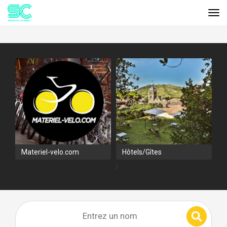
Tog
Cookies management panel
Materiel-velo.com
Hôtels/Gîtes
V