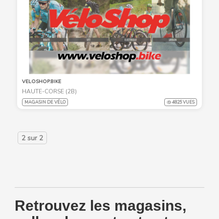
VELOSHOP.BIKE
HAUTE-CORSE (2B)
MAGASIN DE VÉLO
4825 VUES
2
sur
2
Retrouvez les magasins,